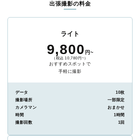
出張撮影の料金
ィを身につけたプロのカメラマンが全国47都道府県に在籍してい
ます。創業10年のノウハウを活かし、思い出に残る素敵な撮影体
験をお届けします。
丁寧なレタッチで思い出を美しく仕上げます
ライト
撮影後は、独自の編集技術で写真の明るさや色合いを丁寧に調
9,800
整。自然な雰囲気を残しつつも、おしゃれで洗練された仕上がり
円~
に。きっと「こんな写真を撮ってほしかった！」と思える一枚に
（税込 10,780円~）
出会えます。まずは、ラブグラフの
撮影事例
をご覧ください。
おすすめスポットで
手軽に撮影
データ
10枚
撮影場所
一部限定
カメラマン
おまかせ
時間
1時間
撮影回数
1回