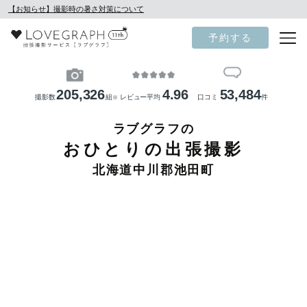
【お知らせ】撮影時の暑さ対策について
予約する
205,326
4.96
53,484
撮影数
組
レビュー平均
口コミ
件
※
ラブグラフの
おひとりの出張撮影
北海道中川郡池田町