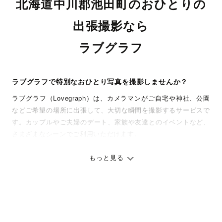
北海道中川郡池田町のおひとりの
出張撮影なら
ラブグラフ
ラブグラフで特別なおひとり写真を撮影しませんか？
ラブグラフ（Lovegraph）は、カメラマンがご自宅や神社、公園
などご希望の場所に出張して、大切な瞬間を撮影するサービスで
す。カップルやご夫婦のデート、家族や友達とのイベントなど、
さまざまなシーンでご利用いただけます。
七五三やお宮参りといったお子さまの記念行事も、自然な表情や
ありのままの空気感を大切に、何十年経っても見返したくなるよ
もっと見る
うな写真に仕上げます。
全国一律の安心料金でプロ品質をお届け
料金は全国どこでも一律。わかりやすく安心の価格設定です。オ
リジナルの研修と厳正な審査に合格し、撮影技術やホスピタリテ