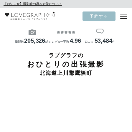
【お知らせ】撮影時の暑さ対策について
予約する
205,326
4.96
53,484
撮影数
組
レビュー平均
口コミ
件
※
ラブグラフの
おひとりの出張撮影
北海道上川郡鷹栖町