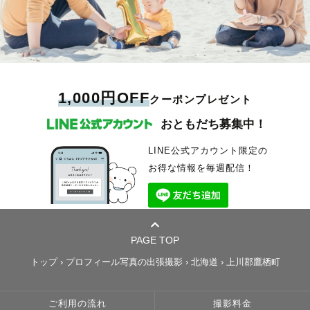
1,000円OFF
クーポンプレゼント
おともだち募集中！
LINE公式アカウント限定の
お得な情報を毎週配信！
PAGE TOP
トップ
›
プロフィール写真の出張撮影
›
北海道
›
上川郡鷹栖町
ご利用の流れ
撮影料金