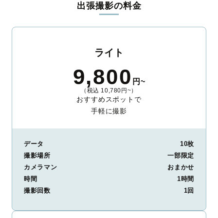
出張撮影の料金
ィを身につけたプロのカメラマンが全国47都道府県に在籍してい
ます。創業10年のノウハウを活かし、思い出に残る素敵な撮影体
験をお届けします。
丁寧なレタッチで思い出を美しく仕上げます
ライト
撮影後は、独自の編集技術で写真の明るさや色合いを丁寧に調
9,800
整。自然な雰囲気を残しつつも、おしゃれで洗練された仕上がり
円~
に。きっと「こんな写真を撮ってほしかった！」と思える一枚に
（税込 10,780円~）
出会えます。まずは、ラブグラフの
撮影事例
をご覧ください。
おすすめスポットで
手軽に撮影
データ
10枚
撮影場所
一部限定
カメラマン
おまかせ
時間
1時間
撮影回数
1回