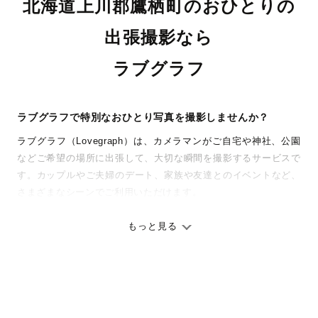
北海道上川郡鷹栖町のおひとりの
出張撮影なら
ラブグラフ
ラブグラフで特別なおひとり写真を撮影しませんか？
ラブグラフ（Lovegraph）は、カメラマンがご自宅や神社、公園
などご希望の場所に出張して、大切な瞬間を撮影するサービスで
す。カップルやご夫婦のデート、家族や友達とのイベントなど、
さまざまなシーンでご利用いただけます。
七五三やお宮参りといったお子さまの記念行事も、自然な表情や
ありのままの空気感を大切に、何十年経っても見返したくなるよ
もっと見る
うな写真に仕上げます。
全国一律の安心料金でプロ品質をお届け
料金は全国どこでも一律。わかりやすく安心の価格設定です。オ
リジナルの研修と厳正な審査に合格し、撮影技術やホスピタリテ