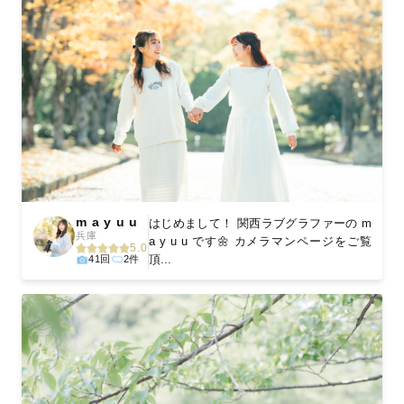
m a y u u
はじめまして！ 関西ラブグラファーの m
兵庫
a y u u です🌼 カメラマンページをご覧
5.0
頂...
41回
2件