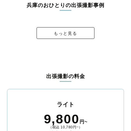
兵庫のおひとりの出張撮影事例
🌸さくらなのはな撮影会🌸
ご入学おめでとう
初夏のお散歩
夏の神戸で
もっと見る
出張撮影の料金
ライト
9,800
円~
（税込 10,780円~）