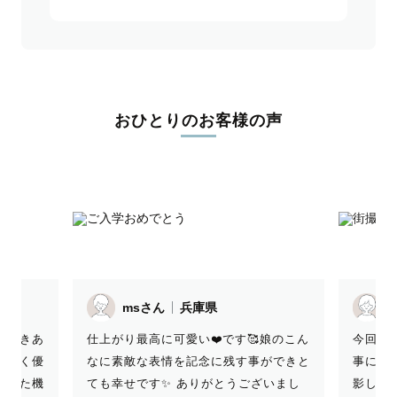
おひとりのお客様の声
りんごさん
兵庫県
今回もありがとうございました😊 お仕
色々 
娘のこん
事にゆかりのある土地で、かっこよく撮
ですし
ができと
影していただけて嬉しかったです！ と
ても感
いまし