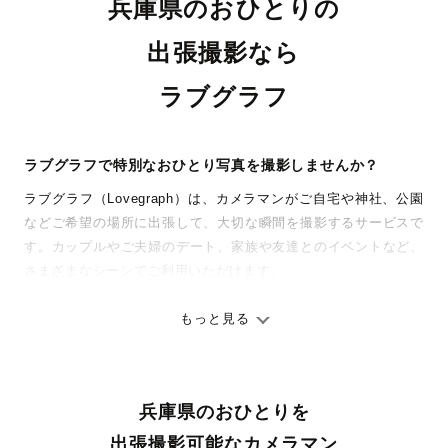
兵庫県のおひとりの
出張撮影なら
ラブグラフ
ラブグラフで特別なおひとり写真を撮影しませんか？
ラブグラフ（Lovegraph）は、カメラマンがご自宅や神社、公園
などご希望の場所に出張して、大切な瞬間を撮影するサービスで
す。カップルやご夫婦のデート、家族や友達とのイベントなど、
さまざまなシーンでご利用いただけます。
七五三やお宮参りといったお子さまの記念行事も、自然な表情や
ありのままの空気感を大切に、何十年経っても見返したくなるよ
もっと見る
うな写真に仕上げます。
全国一律の安心料金でプロ品質をお届け
兵庫県のおひとりを
料金は全国どこでも一律。わかりやすく安心の価格設定です。オ
リジナルの研修と厳正な審査に合格し、撮影技術やホスピタリテ
出張撮影可能なカメラマン