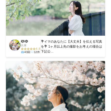
ゆゆ
💐イマのあなたに【大丈夫】を伝える写真
兵庫
を💐 1ヶ月以上先の撮影をお考えの場合は
4.8
下記公...
43回
12件