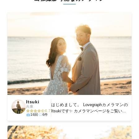
ィを身につけたプロのカメラマンが全国47都道府県に在籍してい
ます。創業10年のノウハウを活かし、思い出に残る素敵な撮影体
験をお届けします。
丁寧なレタッチで思い出を美しく仕上げます
撮影後は、独自の編集技術で写真の明るさや色合いを丁寧に調
整。自然な雰囲気を残しつつも、おしゃれで洗練された仕上がり
に。きっと「こんな写真を撮ってほしかった！」と思える一枚に
出会えます。まずは、ラブグラフの
撮影事例
をご覧ください。
Itsuki
はじめまして。 Lovegraphカメラマンの
兵庫
4.7
Itsukiです✨ カメラマンページをご覧い...
16回
6件