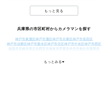
もっと見る
兵庫県の市区町村からカメラマンを探す
神戸市東灘区
神戸市灘区
神戸市兵庫区
神戸市長田区
神戸市須磨区
神戸市垂水区
神戸市北区
神戸市中央区
神戸市西区
姫路市
尼崎市
明石市
西宮市
洲本市
芦屋市
伊丹市
相生市
豊岡市
加古川市
赤穂市
西脇市
宝塚市
三木市
高砂市
川西市
小野市
三田市
加西市
丹波篠山市
養父市
丹波市
南あわじ市
朝来市
淡路市
宍粟市
もっとみる
加東市
たつの市
川辺郡猪名川町
多可郡多可町
加古郡稲美町
加古郡播磨町
神崎郡市川町
神崎郡福崎町
神崎郡神河町
揖保郡太子町
赤穂郡上郡町
佐用郡佐用町
美方郡香美町
美方郡新温泉町