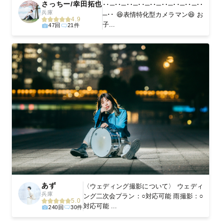
さっちー/幸田拓也
･･─･･─･･─･･─･･─･･─･･─･･─･･
兵庫
─･･ 😆表情特化型カメラマン😆 お
4.9
子...
47回
21件
あず
〈ウェディング撮影について〉 ウェディ
兵庫
ング二次会プラン：○対応可能 雨撮影：○
5.0
対応可能 ...
240回
30件