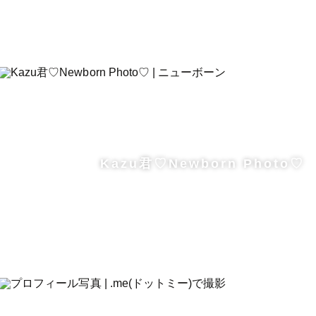
Kazu君♡Newborn Photo♡