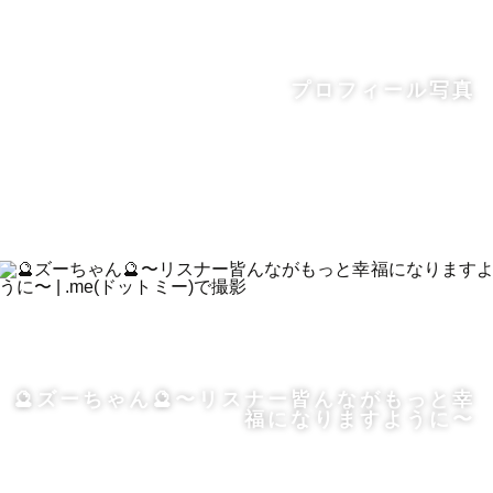
プロフィール写真
🔮ズーちゃん🔮〜リスナー皆んながもっと幸
福になりますように〜