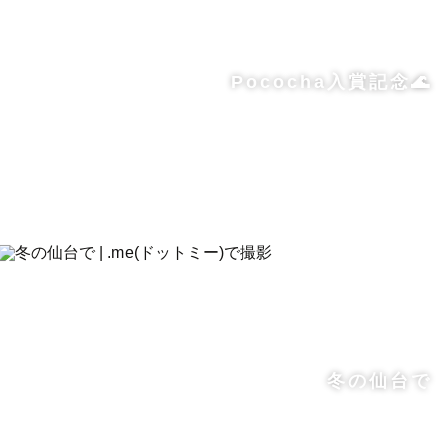
Pococha入賞記念🌊
冬の仙台で