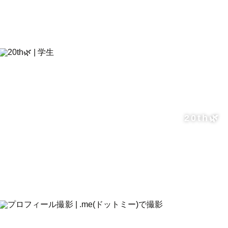
20th🌿