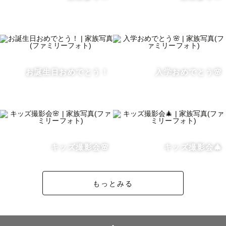
能です🚗

宮城県内であれば追加の交通費無料で承っております

※宮城県外の場合、仙台市から往復3,000円を超える地域
は別途交通費のご負担をお願いする場合がございますので

予めご了承下さい🙇‍♀️

お誕生日おめでとう！
入学おめでとう🌸
𓐄𓐄𓐄𓐄𓐄𓐄𓐄𓐄𓐄𓐄𓐄𓐄𓐄𓐄𓐄𓐄𓐄𓐄𓐄𓐄𓐄𓐄𓐄𓐄𓐄𓐄𓐄𓐄𓐄𓐄𓐄𓐄𓐄𓐄𓐄𓐄𓐄𓐄𓐄 

キッズ撮影会🌸
キッズ撮影会🎄
🍀ラブグラファーネームに込めた想い🍀

私の名前と、二人の愛する子どもたちの名前から一文字ず
もっとみる
つとって『りるは』というラブグラファーネームになりま
した🌸

私の写真の原点は二人の子どもたち
