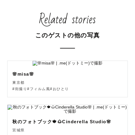
※基本的には平日、土曜中心にご依頼を承っております。

Related stories
※予定が出ていない月も事前予約可能な場合がございます
ので、お気軽にお問い合わせください😊

このゲストの他の写真
𓐄𓐄𓐄𓐄𓐄𓐄𓐄𓐄𓐄𓐄𓐄𓐄𓐄𓐄𓐄𓐄𓐄𓐄𓐄𓐄𓐄𓐄𓐄𓐄𓐄𓐄𓐄𓐄𓐄𓐄𓐄𓐄𓐄𓐄𓐄𓐄𓐄𓐄𓐄 

【撮影について】

🌸misa🌸
東京都
ふんわり優しくて、温かみのある写真が得意です

#街撮り#フィルム風#おひとり
撮りたい写真のイメージやテイストがお決まりの方はぜひ
教えて下さい！

まだ具体的なイメージがお決まりでない方も、色々とご提
案させていただく中で当日の撮影のイメージを一緒に

秋のフォトブック🍁🌰Cinderella Studio🌸
考えていきましょう✨

宮城県
撮影当日はもちろん、準備から一緒に楽しんで大切な瞬間