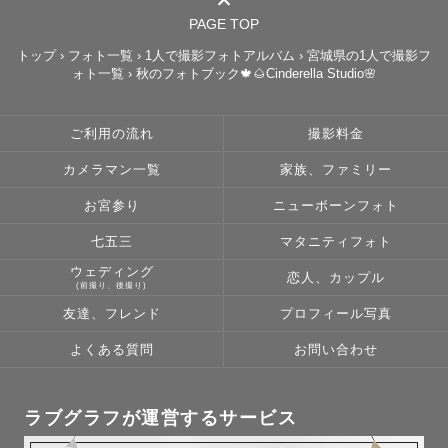
子どもたちとの日々を、成長を、今だけしかないありのま
PAGE TOP
まの姿を写真に収めたいとの想いから

カメラを手にしたことが始まりでした

トップ
›
フォト一覧
›
1人で撮影フォトアルバム
›
宮城県の1人で撮影フ
ォト一覧
›
秋のフォトブック🍁🌰Cinderella Studio🌸
今度はその想いをみなさんに…

今しかないその瞬間を、思い出を、写真に詰め込んでお届
ご利用の流れ
撮影料金
けさせていただきます！

カメラマン一覧
家族、ファミリー
撮影中はもちろん、ふと写真を見返した時にも、みなさん
お宮参り
ニューボーンフォト
を笑顔にできるような写真をお届けできるように

心を込めて撮影致します 𓂃🕊

七五三
マタニティフォト
写真を通して何気ない日常の『今』、特別な一日の『今』
ウェディング
恋人、カップル
(前撮り、後撮り)
を残すお手伝いをさせていただきます🕊 𓂃𓈒 𓂂

友達、フレンド
プロフィール写真
よくある質問
お問い合わせ
最後までご覧いただきありがとうございました🙏🏻

みなさまにお会いできることを心から楽しみにしておりま
ラブグラフが運営するサービス