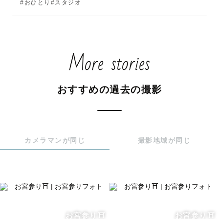
#おひとり#スタジオ
を作り上げていきましょう！

お子さまの撮影もお任せください！

とびきりの笑顔も、泣いている姿も、怒った姿も、今だけ
More stories
しか見られない特別な瞬間を

お子さんの目線でありのままの自然体の姿をたくさん残さ
せていただきます😊

おすすめの過去の撮影
※事前にLINEでお打ち合わせを密に行わせていただきます

顔が見えないやりとりでご不安な方は、zoomやLINE通話
でのオンライン打ち合わせも対応可能ですので

カメラマンが同じ
撮影地域が同じ
ご希望の際はご相談ください📞

【対応エリアについて】

宮城県を中心に、山形県、福島県、岩手県の一部も対応可
お宮参り⛩️
お宮参り⛩