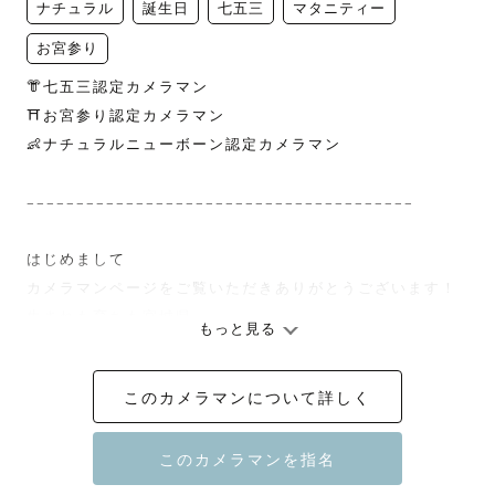
ナチュラル
誕生日
七五三
マタニティー
お宮参り
👘七五三認定カメラマン

⛩️お宮参り認定カメラマン

👶ナチュラルニューボーン認定カメラマン

𓐄𓐄𓐄𓐄𓐄𓐄𓐄𓐄𓐄𓐄𓐄𓐄𓐄𓐄𓐄𓐄𓐄𓐄𓐄𓐄𓐄𓐄𓐄𓐄𓐄𓐄𓐄𓐄𓐄𓐄𓐄𓐄𓐄𓐄𓐄𓐄𓐄𓐄𓐄 

はじめまして

カメラマンページをご覧いただきありがとうございます！

生まれも育ちも宮城県

もっと見る
東北Lovegrapherの『りるは』と申します🌿

このカメラマンについて詳しく
保育園、こども園勤務年数10年以上の現役保育教諭で

私自身も9歳と3歳の子どもがいるママカメラマンです📸
