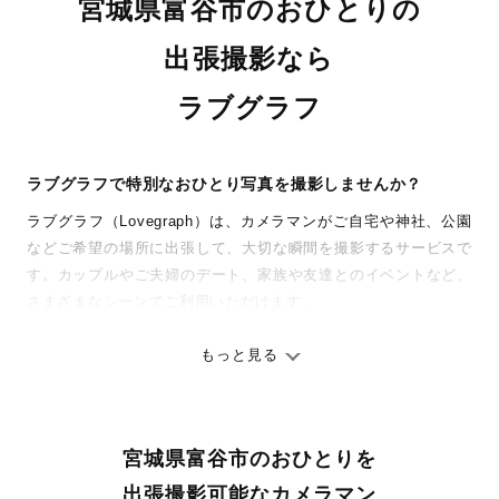
宮城県富谷市のおひとりの
出張撮影なら
ラブグラフ
ラブグラフで特別なおひとり写真を撮影しませんか？
ラブグラフ（Lovegraph）は、カメラマンがご自宅や神社、公園
などご希望の場所に出張して、大切な瞬間を撮影するサービスで
す。カップルやご夫婦のデート、家族や友達とのイベントなど、
さまざまなシーンでご利用いただけます。
七五三やお宮参りといったお子さまの記念行事も、自然な表情や
ありのままの空気感を大切に、何十年経っても見返したくなるよ
もっと見る
うな写真に仕上げます。
全国一律の安心料金でプロ品質をお届け
宮城県富谷市のおひとりを
料金は全国どこでも一律。わかりやすく安心の価格設定です。オ
リジナルの研修と厳正な審査に合格し、撮影技術やホスピタリテ
出張撮影可能なカメラマン