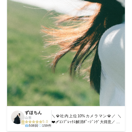
ずほちん
＼💎社内上位10%カメラマン💎／ ＼
山形
❤️‍🩹ｺﾝﾌﾟﾚｯｸｽ解消ﾎﾟｰｼﾞﾝｸﾞ大得意／ ...
5.0
508回
159件