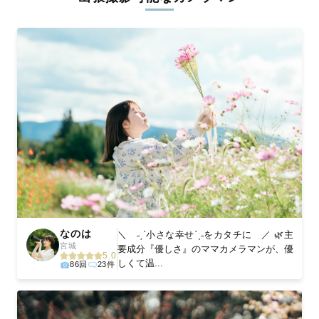
ィを身につけたプロのカメラマンが全国47都道府県に在籍してい
ます。創業10年のノウハウを活かし、思い出に残る素敵な撮影体
験をお届けします。
丁寧なレタッチで思い出を美しく仕上げます
撮影後は、独自の編集技術で写真の明るさや色合いを丁寧に調
整。自然な雰囲気を残しつつも、おしゃれで洗練された仕上がり
に。きっと「こんな写真を撮ってほしかった！」と思える一枚に
出会えます。まずは、ラブグラフの
撮影事例
をご覧ください。
なのは
＼ ˗ˏˋ小さな幸せˊˎ˗をカタチに ／ 🌿主
宮城
要成分『優しさ』のママカメラマンが、優
5.0
しくて温...
86回
23件