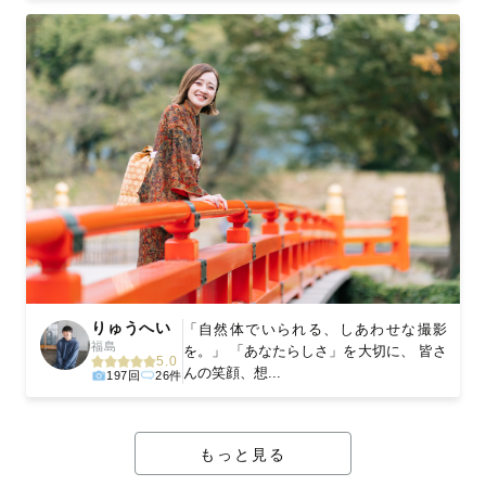
りゅうへい
「自然体でいられる、しあわせな撮影
福島
を。」 「あなたらしさ」を大切に、 皆さ
5.0
んの笑顔、想...
197回
26件
もっと見る