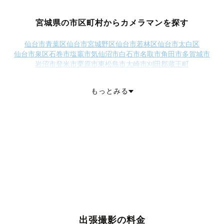
宮城県の市区町村からカメラマンを探す
仙台市青葉区
仙台市宮城野区
仙台市若林区
仙台市太白区
仙台市泉区
石巻市
塩竈市
気仙沼市
白石市
名取市
角田市
多賀城市
岩沼市
登米市
栗原市
東松島市
大崎市
刈田郡蔵王町
刈田郡七ヶ宿町
柴田郡大河原町
柴田郡村田町
柴田郡柴田町
柴田郡川崎町
伊具郡丸森町
亘理郡亘理町
亘理郡山元町
もっとみる
宮城郡松島町
宮城郡七ヶ浜町
宮城郡利府町
黒川郡大和町
黒川郡大郷町
黒川郡大衡村
加美郡色麻町
加美郡加美町
遠田郡涌谷町
遠田郡美里町
牡鹿郡女川町
本吉郡南三陸町
出張撮影の料金