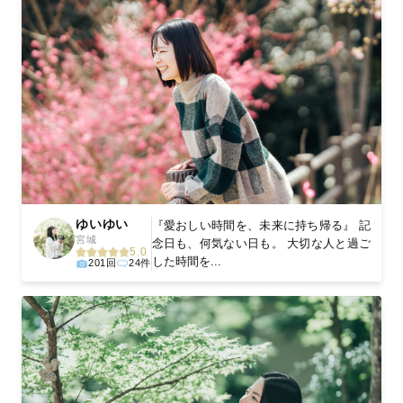
ゆいゆい
『愛おしい時間を、未来に持ち帰る』 記
宮城
念日も、何気ない日も。 大切な人と過ご
5.0
した時間を...
201回
24件