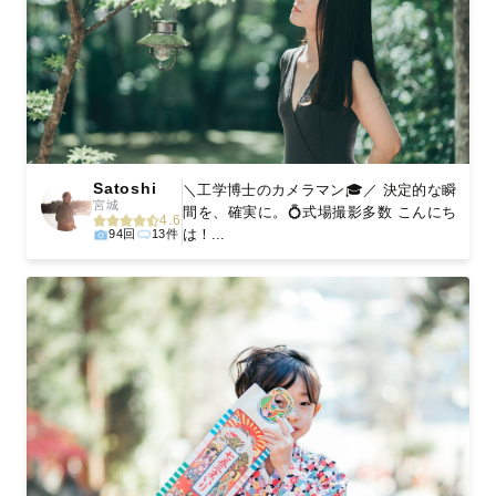
Satoshi
＼工学博士のカメラマン🎓／ 決定的な瞬
宮城
間を、確実に。💍式場撮影多数 こんにち
4.6
は！...
94回
13件