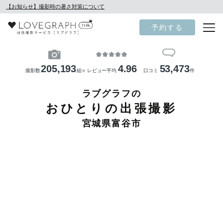
【お知らせ】撮影時の暑さ対策について
予約する
205,193
4.96
53,473
撮影数
組
レビュー平均
口コミ
件
※
ラブグラフの
おひとりの出張撮影
宮城県富谷市