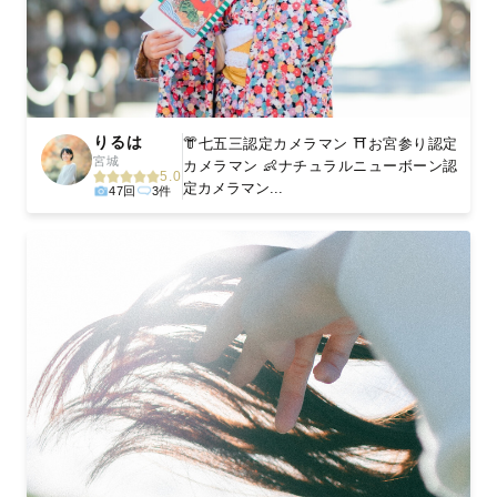
りるは
👘七五三認定カメラマン ⛩️お宮参り認定
宮城
カメラマン 👶ナチュラルニューボーン認
5.0
定カメラマン...
47回
3件