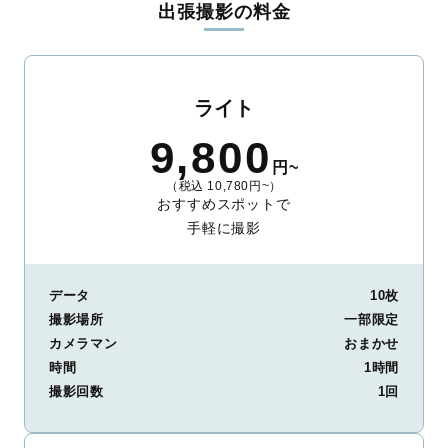
出張撮影の料金
ィを身につけたプロのカメラマンが全国47都道府県に在籍してい
ます。創業10年のノウハウを活かし、思い出に残る素敵な撮影体
験をお届けします。
丁寧なレタッチで思い出を美しく仕上げます
ライト
撮影後は、独自の編集技術で写真の明るさや色合いを丁寧に調
9,800
整。自然な雰囲気を残しつつも、おしゃれで洗練された仕上がり
円~
に。きっと「こんな写真を撮ってほしかった！」と思える一枚に
（税込 10,780円~）
出会えます。まずは、ラブグラフの
撮影事例
をご覧ください。
おすすめスポットで
手軽に撮影
データ
10枚
撮影場所
一部限定
カメラマン
おまかせ
時間
1時間
撮影回数
1回