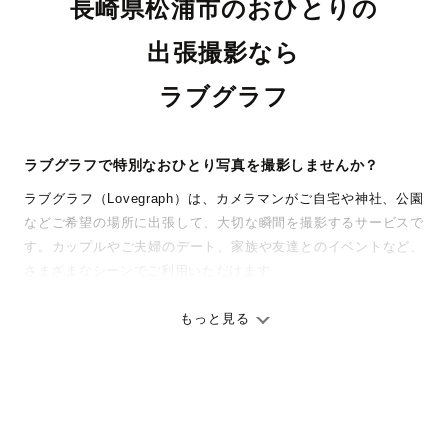
長崎県松浦市のおひとりの
出張撮影なら
ラブグラフ
ラブグラフで特別なおひとり写真を撮影しませんか？
ラブグラフ（Lovegraph）は、カメラマンがご自宅や神社、公園
などご希望の場所に出張して、大切な瞬間を撮影するサービスで
す。カップルやご夫婦のデート、家族や友達とのイベントなど、
さまざまなシーンでご利用いただけます。
七五三やお宮参りといったお子さまの記念行事も、自然な表情や
ありのままの空気感を大切に、何十年経っても見返したくなるよ
もっと見る
うな写真に仕上げます。
全国一律の安心料金でプロ品質をお届け
料金は全国どこでも一律。わかりやすく安心の価格設定です。オ
リジナルの研修と厳正な審査に合格し、撮影技術やホスピタリテ