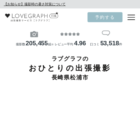
【お知らせ】撮影時の暑さ対策について
予約する
205,455
4.96
53,518
撮影数
組
レビュー平均
口コミ
件
※
ラブグラフの
おひとりの出張撮影
長崎県松浦市