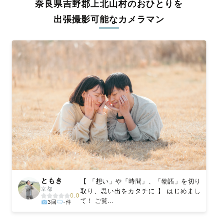
奈良県吉野郡上北山村のおひとりを
料金は全国どこでも一律。わかりやすく安心の価格設定です。オ
リジナルの研修と厳正な審査に合格し、撮影技術やホスピタリテ
出張撮影可能なカメラマン
ィを身につけたプロのカメラマンが全国47都道府県に在籍してい
ます。創業10年のノウハウを活かし、思い出に残る素敵な撮影体
験をお届けします。
丁寧なレタッチで思い出を美しく仕上げます
撮影後は、独自の編集技術で写真の明るさや色合いを丁寧に調
整。自然な雰囲気を残しつつも、おしゃれで洗練された仕上がり
に。きっと「こんな写真を撮ってほしかった！」と思える一枚に
出会えます。まずは、ラブグラフの
撮影事例
をご覧ください。
ともき
【 「想い」や「時間」、「物語」を切り
京都
取り、思い出をカタチに 】 はじめまし
0.0
て！ ご覧...
3回
-件