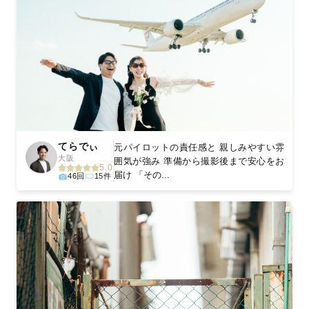
てらでぃ
元パイロットの責任感と 親しみやすい雰
大阪
囲気が強み 準備から撮影後まで安心をお
5.0
届け 「その...
46回
15件