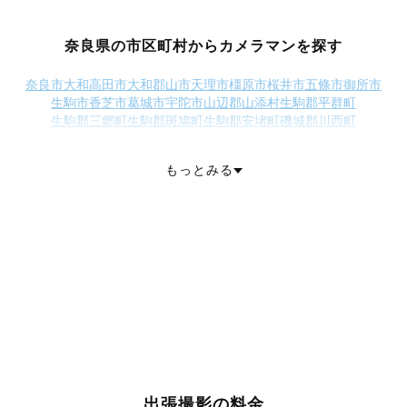
奈良県の市区町村からカメラマンを探す
奈良市
大和高田市
大和郡山市
天理市
橿原市
桜井市
五條市
御所市
生駒市
香芝市
葛城市
宇陀市
山辺郡山添村
生駒郡平群町
生駒郡三郷町
生駒郡斑鳩町
生駒郡安堵町
磯城郡川西町
磯城郡三宅町
磯城郡田原本町
宇陀郡曽爾村
宇陀郡御杖村
高市郡高取町
高市郡明日香村
北葛城郡上牧町
北葛城郡王寺町
もっとみる
北葛城郡広陵町
北葛城郡河合町
吉野郡吉野町
吉野郡大淀町
吉野郡下市町
吉野郡黒滝村
吉野郡天川村
吉野郡野迫川村
吉野郡十津川村
吉野郡下北山村
吉野郡川上村
吉野郡東吉野村
出張撮影の料金