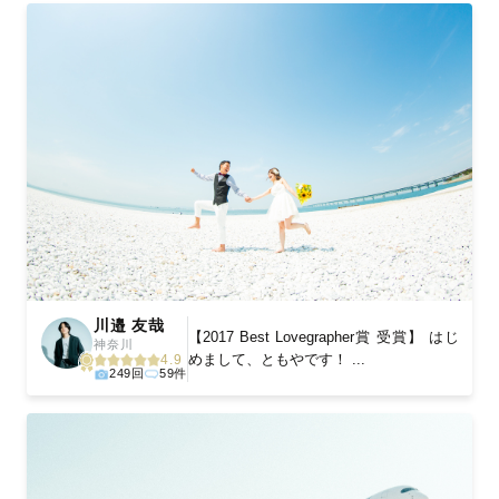
川邉 友哉
【2017 Best Lovegrapher賞 受賞】 はじ
神奈川
めまして、ともやです！ ...
4.9
249回
59件