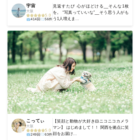
宇宙
見返すたび 心がほどける__そんな1枚
大阪
を。 “写真っていいな”__そう思う人がも
5.0
う1人増えま...
414回
56件
こってぃ
【笑顔と動物が大好き🐹ニコニコカメラ
大阪
マン】 はじめまして！！ 関西を拠点に笑
5.0
顔をお届け...
249回
63件