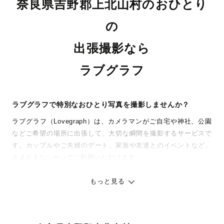
奈良県吉野郡上北山村のおひとり
の
出張撮影なら
ラブグラフ
ラブグラフで特別なおひとり写真を撮影しませんか？
ラブグラフ（Lovegraph）は、カメラマンがご自宅や神社、公園
などご希望の場所に出張して、大切な瞬間を撮影するサービスで
す。カップルやご夫婦のデート、家族や友達とのイベントなど、
さまざまなシーンでご利用いただけます。
七五三やお宮参りといったお子さまの記念行事も、自然な表情や
ありのままの空気感を大切に、何十年経っても見返したくなるよ
もっと見る
うな写真に仕上げます。
全国一律の安心料金でプロ品質をお届け