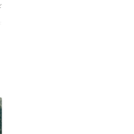
ビ
な
タ
敵
が
さ