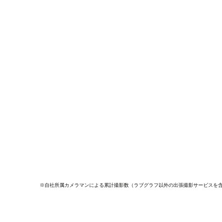
※自社所属カメラマンによる累計撮影数（ラブグラフ以外の出張撮影サービスを