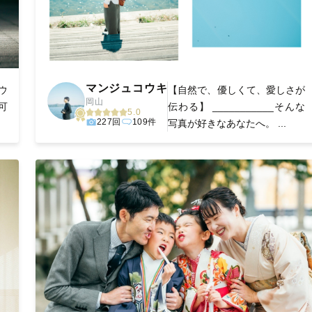
マンジュコウキ
ウ
【自然で、優しくて、愛しさが
岡山
可
伝わる】 ___________そんな
5.0
227回
109件
写真が好きなあなたへ。 ...