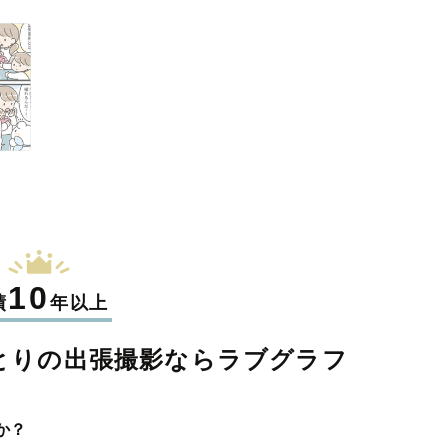
10
績
年以上
とりの
出張撮影なら
ラブグラフ
か？