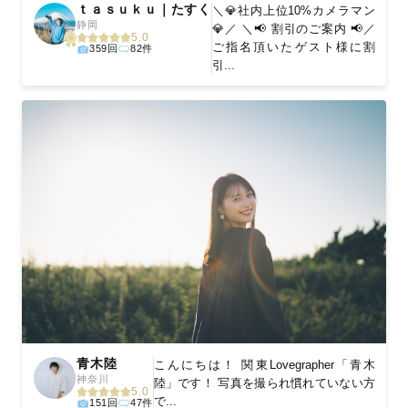
ｔａｓｕｋｕ｜たすく
＼💎社内上位10%カメラマン
静岡
💎／ ＼📢 割引のご案内 📢／
5.0
ご指名頂いたゲスト様に割
359回
82件
引...
青木陸
こんにちは！ 関東Lovegrapher「青木
神奈川
陸」です！ 写真を撮られ慣れていない方
5.0
で...
151回
47件