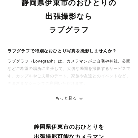
静岡県伊東市のおひとりの
出張撮影なら
ラブグラフ
ラブグラフで特別なおひとり写真を撮影しませんか？
ラブグラフ（Lovegraph）は、カメラマンがご自宅や神社、公園
などご希望の場所に出張して、大切な瞬間を撮影するサービスで
す。カップルやご夫婦のデート、家族や友達とのイベントなど、
さまざまなシーンでご利用いただけます。
七五三やお宮参りといったお子さまの記念行事も、自然な表情や
ありのままの空気感を大切に、何十年経っても見返したくなるよ
もっと見る
うな写真に仕上げます。
全国一律の安心料金でプロ品質をお届け
静岡県伊東市のおひとりを
料金は全国どこでも一律。わかりやすく安心の価格設定です。オ
リジナルの研修と厳正な審査に合格し、撮影技術やホスピタリテ
出張撮影可能なカメラマン