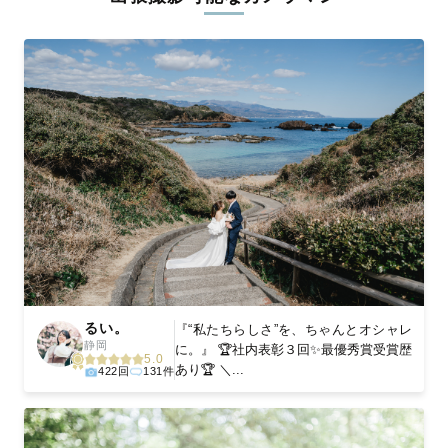
ィを身につけたプロのカメラマンが全国47都道府県に在籍してい
ます。創業10年のノウハウを活かし、思い出に残る素敵な撮影体
験をお届けします。
丁寧なレタッチで思い出を美しく仕上げます
撮影後は、独自の編集技術で写真の明るさや色合いを丁寧に調
整。自然な雰囲気を残しつつも、おしゃれで洗練された仕上がり
に。きっと「こんな写真を撮ってほしかった！」と思える一枚に
出会えます。まずは、ラブグラフの
撮影事例
をご覧ください。
るい。
『“私たちらしさ”を、ちゃんとオシャレ
静岡
に。』 🏆社内表彰３回✨最優秀賞受賞歴
5.0
あり🏆 ＼...
422回
131件