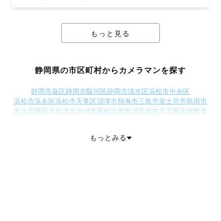
もっと見る
静岡県の市区町村からカメラマンを探す
静岡市葵区
静岡市駿河区
静岡市清水区
浜松市中央区
浜松市浜名区
浜松市天竜区
沼津市
熱海市
三島市
富士宮市
島田市
富士市
磐田市
焼津市
掛川市
藤枝市
御殿場市
袋井市
下田市
裾野市
湖西市
伊豆市
御前崎市
菊川市
伊豆の国市
牧之原市
賀茂郡東伊豆町
賀茂郡河津町
賀茂郡南伊豆町
賀茂郡松崎町
もっとみる
賀茂郡西伊豆町
田方郡函南町
駿東郡清水町
駿東郡長泉町
駿東郡小山町
榛原郡吉田町
榛原郡川根本町
周智郡森町