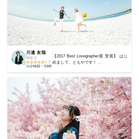
川邉 友哉
【2017 Best Lovegrapher賞 受賞】 はじ
神奈川
めまして、ともやです！ ...
4.9
249回
59件