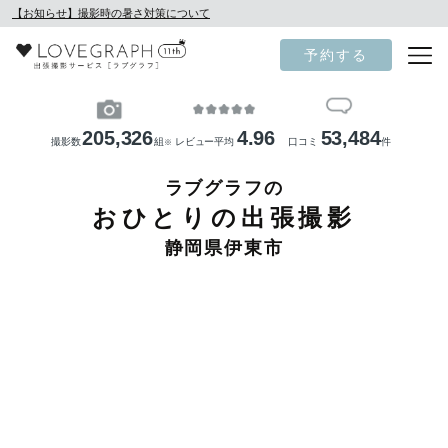
【お知らせ】撮影時の暑さ対策について
予約する
205,326
4.96
53,484
撮影数
組
レビュー平均
口コミ
件
※
ラブグラフの
おひとりの出張撮影
静岡県伊東市