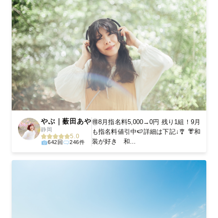
やぶ｜薮田あや
🉐8月指名料5,000→0円 残り1組！9月
静岡
も指名料値引中🍉詳細は下記↓🎐 👘和
5.0
装が好き 和...
642回
246件