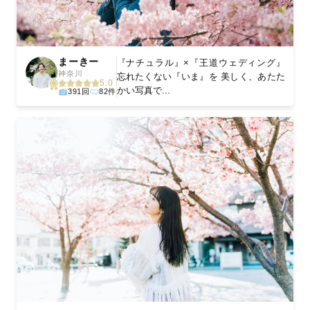
まーきー
『ナチュラル』×『王道ウェディング』
神奈川
忘れたくない『いま』を 美しく、あたた
5.0
かい写真で...
391回
82件