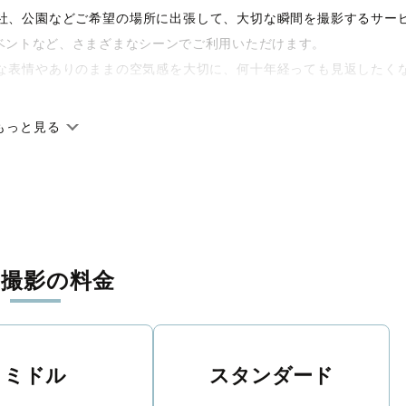
や神社、公園などご希望の場所に出張して、大切な瞬間を撮影するサー
ベントなど、さまざまなシーンでご利用いただけます。
な表情やありのままの空気感を大切に、何十年経っても見返したく
もっと見る
です。オリジナルの研修と厳正な審査に合格し、撮影技術やホスピ
に在籍しています。創業10年のノウハウを活かし、思い出に残る素
張撮影の料金
寧に調整。自然な雰囲気を残しつつも、おしゃれで洗練された仕上
える一枚に出会えます。まずは、ラブグラフの
撮影事例
をご覧くだ
ミドル
スタンダード