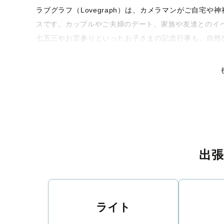
ラブグラフ（Lovegraph）は、カメラマンがご自宅
スです。カップルやご夫婦のデート、家族や友達とのイ
七五三やお宮参りといったお子さまの記念行事も、自然
るような写真に仕上げます。
全国一律の安心料金でプロ品質をお届け
料金は全国どこでも一律。わかりやすく安心の価格設定
リティを身につけたプロのカメラマンが全国47都道府県
な撮影体験をお届けします。
丁寧なレタッチで思い出を美しく仕上げます
出
撮影後は、独自の編集技術で写真の明るさや色合いを丁
りに。きっと「こんな写真を撮ってほしかった！」と思
い。
ライト