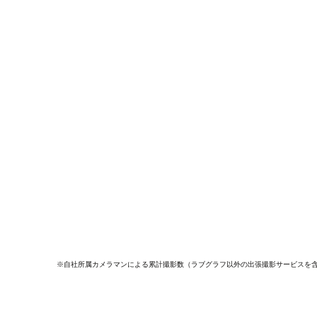
※自社所属カメラマンによる累計撮影数（ラブグラフ以外の出張撮影サービスを