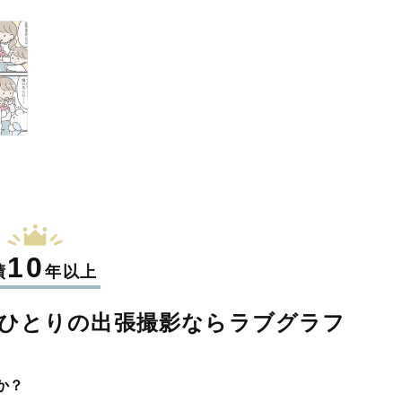
10
績
年以上
ひとりの
出張撮影なら
ラブグラフ
か？