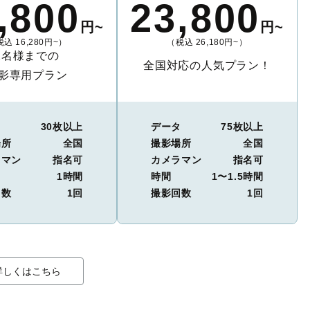
,800
23,800
円~
円~
込 16,280円~）
（税込 26,180円~）
2名様までの
全国対応の人気プラン！
影専用プラン
タ
30枚以上
データ
75枚以上
場所
全国
撮影場所
全国
ラマン
指名可
カメラマン
指名可
1時間
時間
1〜1.5時間
回数
1回
撮影回数
1回
詳しくはこちら