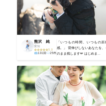
熊沢 純
「いつもの時間、いつもの距
愛知
感。」 背伸びしないあなたを、
5.0
131回
25件
のまま残します🪽 はじめま...