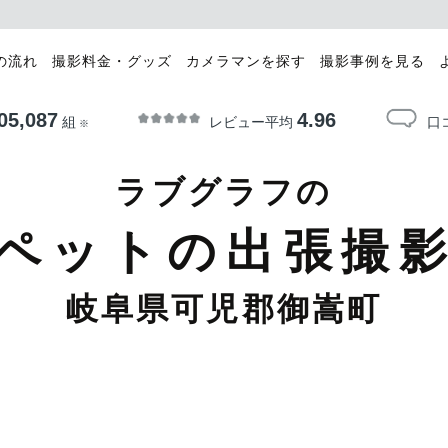
の流れ
撮影料金・グッズ
カメラマンを探す
撮影事例を見る
05,087
4.96
レビュー平均
口
組
※
ラブグラフの
ペットの出張撮
岐阜県可児郡御嵩町