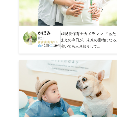
かほみ
👶現役保育士カメラマン 『あた
愛知
まえの今日が、未来の宝物になる
5.0
41回
19件
泣いても人見知りして...