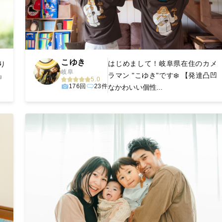
こゆき
はじめまして！岐阜県在住のカメ
り
岐阜
ラマン "こゆき"です❄️ 【発達凸凹
』
5.0
176回
23件
なかわいい個性...