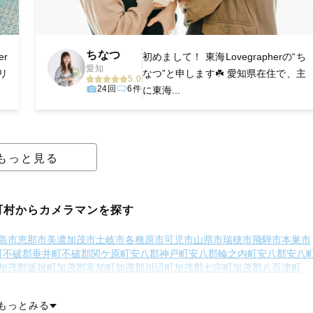
ちなつ
er
初めまして！ 東海Lovegrapherの“ち
愛知
リ
なつ”と申します☘️ 愛知県在住で、主
5.0
24回
6件
に東海...
もっと見る
町村からカメラマンを探す
島市
恵那市
美濃加茂市
土岐市
各務原市
可児市
山県市
瑞穂市
飛騨市
本巣市
町
不破郡垂井町
不破郡関ケ原町
安八郡神戸町
安八郡輪之内町
安八郡安八
加茂郡坂祝町
加茂郡富加町
加茂郡川辺町
加茂郡七宗町
加茂郡八百津町
加茂郡東白川村
大野郡白川村
もっとみる