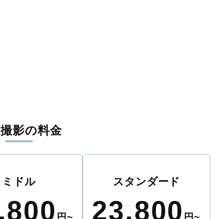
張撮影の料金
ミドル
スタンダード
,800
23,800
円~
円~