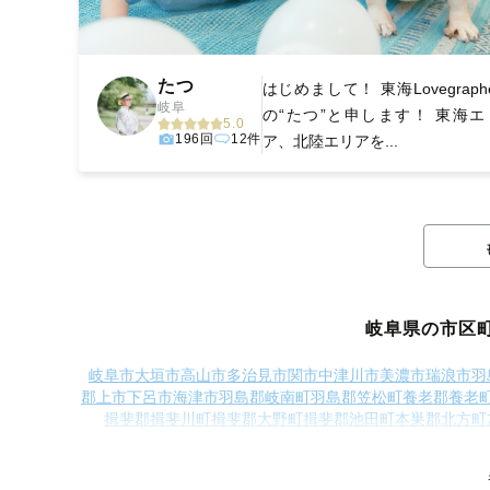
たつ
はじめまして！ 東海Lovegraph
岐阜
の“たつ”と申します！ 東海エ
5.0
196回
12件
ア、北陸エリアを...
岐阜県の市区
岐阜市
大垣市
高山市
多治見市
関市
中津川市
美濃市
瑞浪市
羽
郡上市
下呂市
海津市
羽島郡岐南町
羽島郡笠松町
養老郡養老
揖斐郡揖斐川町
揖斐郡大野町
揖斐郡池田町
本巣郡北方町
加茂郡白川町