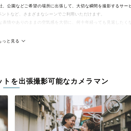
や神社、公園などご希望の場所に出張して、大切な瞬間を撮影するサー
ベントなど、さまざまなシーンでご利用いただけます。
な表情やありのままの空気感を大切に、何十年経っても見返したく
もっと見る
です。オリジナルの研修と厳正な審査に合格し、撮影技術やホスピ
に在籍しています。創業10年のノウハウを活かし、思い出に残る素
ットを
出張撮影可能なカメラマン
寧に調整。自然な雰囲気を残しつつも、おしゃれで洗練された仕上
える一枚に出会えます。まずは、ラブグラフの
撮影事例
をご覧くだ