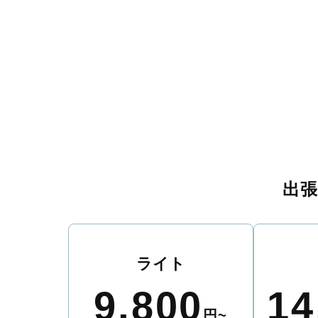
出
ライト
9,800
14
円~