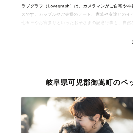
ラブグラフ（Lovegraph）は、カメラマンがご自宅
スです。カップルやご夫婦のデート、家族や友達とのイ
七五三やお宮参りといったお子さまの記念行事も、自然
るような写真に仕上げます。
全国一律の安心料金でプロ品質をお届け
料金は全国どこでも一律。わかりやすく安心の価格設定
リティを身につけたプロのカメラマンが全国47都道府県
な撮影体験をお届けします。
岐阜県可児郡御嵩町のペ
丁寧なレタッチで思い出を美しく仕上げます
撮影後は、独自の編集技術で写真の明るさや色合いを丁
りに。きっと「こんな写真を撮ってほしかった！」と思
い。