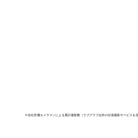
※自社所属カメラマンによる累計撮影数（ラブグラフ以外の出張撮影サービスを