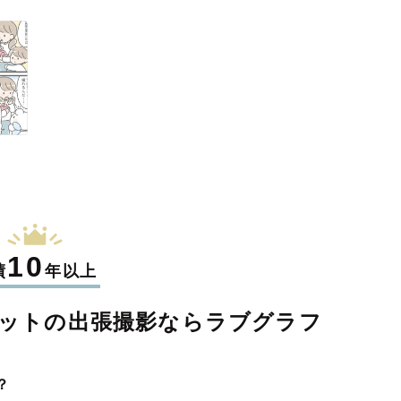
10
績
年以上
ットの
出張撮影なら
ラブグラフ
？