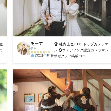
あーす
離
🏆 社内上位10％ トップカメラマ
岐阜
そ
ン 💍ウェディング認定カメラマン
5.0
132回
84件
🎊ゼクシィ掲載 202...