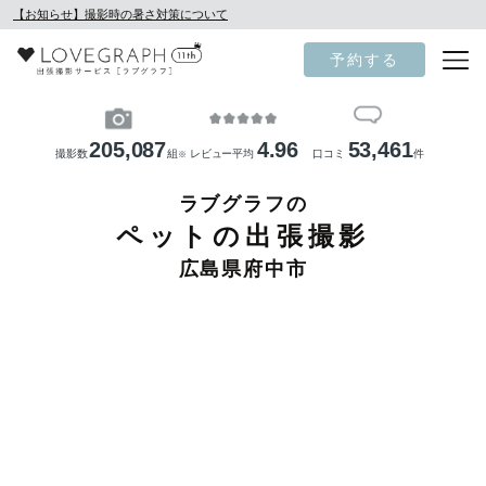
【お知らせ】撮影時の暑さ対策について
予約する
205,087
4.96
53,461
撮影数
組
レビュー平均
口コミ
件
※
ラブグラフの
ペットの出張撮影
広島県府中市