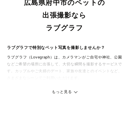
広島県府中市のペットの
出張撮影なら
ラブグラフ
ラブグラフで特別なペット写真を撮影しませんか？
ラブグラフ（Lovegraph）は、カメラマンがご自宅や神社、公園
などご希望の場所に出張して、大切な瞬間を撮影するサービスで
す。カップルやご夫婦のデート、家族や友達とのイベントなど、
さまざまなシーンでご利用いただけます。
七五三やお宮参りといったお子さまの記念行事も、自然な表情や
ありのままの空気感を大切に、何十年経っても見返したくなるよ
もっと見る
うな写真に仕上げます。
全国一律の安心料金でプロ品質をお届け
料金は全国どこでも一律。わかりやすく安心の価格設定です。オ
リジナルの研修と厳正な審査に合格し、撮影技術やホスピタリテ