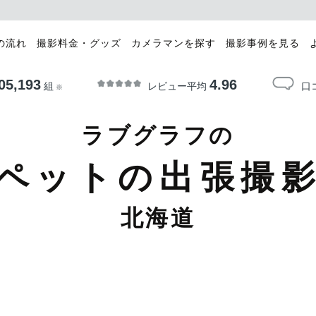
の流れ
撮影料金・グッズ
カメラマンを探す
撮影事例を見る
05,193
4.96
レビュー平均
口
組
※
ラブグラフの
ペットの出張撮
北海道