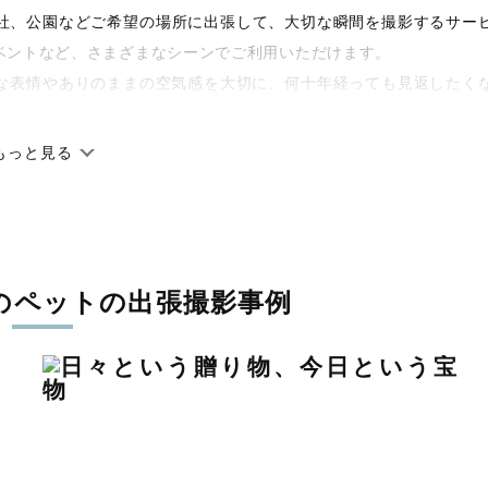
や神社、公園などご希望の場所に出張して、大切な瞬間を撮影するサー
ベントなど、さまざまなシーンでご利用いただけます。
な表情やありのままの空気感を大切に、何十年経っても見返したく
もっと見る
です。オリジナルの研修と厳正な審査に合格し、撮影技術やホスピ
に在籍しています。創業10年のノウハウを活かし、思い出に残る素
のペットの出張撮影事例
寧に調整。自然な雰囲気を残しつつも、おしゃれで洗練された仕上
える一枚に出会えます。まずは、ラブグラフの
撮影事例
をご覧くだ