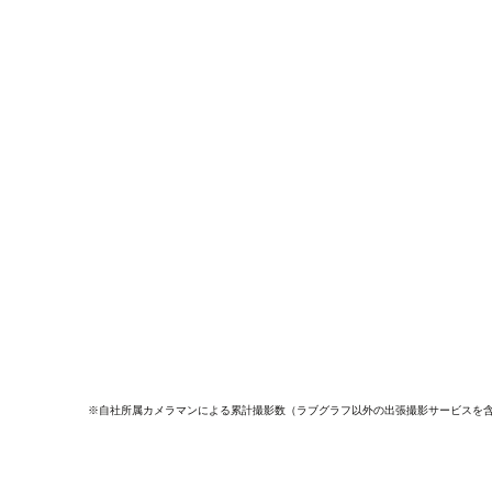
※自社所属カメラマンによる累計撮影数（ラブグラフ以外の出張撮影サービスを