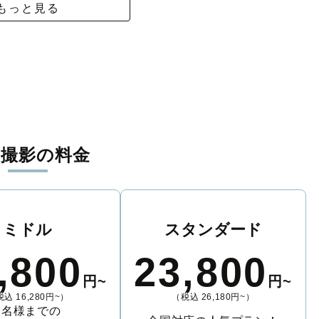
もっと見る
張撮影の料金
ミドル
スタンダード
,800
23,800
円~
円~
込 16,280円~）
（税込 26,180円~）
2名様までの