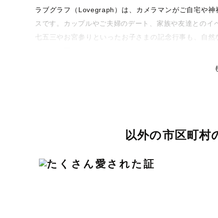
ラブグラフ（Lovegraph）は、カメラマンがご自宅
スです。カップルやご夫婦のデート、家族や友達とのイ
七五三やお宮参りといったお子さまの記念行事も、自然
るような写真に仕上げます。
全国一律の安心料金でプロ品質をお届け
料金は全国どこでも一律。わかりやすく安心の価格設定
リティを身につけたプロのカメラマンが全国47都道府県
な撮影体験をお届けします。
以外の市区町村
丁寧なレタッチで思い出を美しく仕上げます
撮影後は、独自の編集技術で写真の明るさや色合いを丁
りに。きっと「こんな写真を撮ってほしかった！」と思
い。