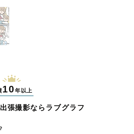
10
績
年以上
の
出張撮影なら
ラブグラフ
？