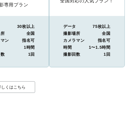
全国対応の人気プラン！
影専用プラン
タ
30枚以上
データ
75枚以上
場所
全国
撮影場所
全国
ラマン
指名可
カメラマン
指名可
1時間
時間
1〜1.5時間
回数
1回
撮影回数
1回
詳しくはこちら