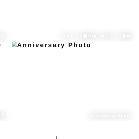
た証
日々という贈り物、今日という宝物
💍
Anniversary Photo