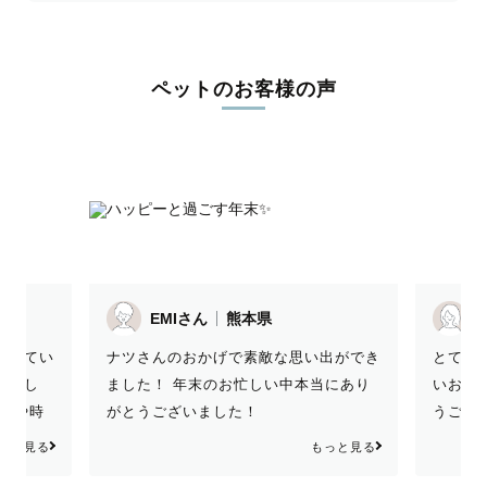
ペットのお客様の声
EMIさん
熊本県
撮ってい
ナツさんのおかげで素敵な思い出ができ
とても
いまし
ました！ 年末のお忙しい中本当にあり
いお写
場所や時
がとうございました！
うござ
てもあり
っと見る
もっと見る
段階で