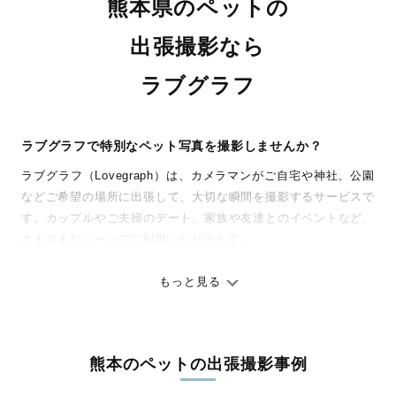
熊本県のペットの
出張撮影なら
ラブグラフ
ラブグラフで特別なペット写真を撮影しませんか？
ラブグラフ（Lovegraph）は、カメラマンがご自宅や神社、公園
などご希望の場所に出張して、大切な瞬間を撮影するサービスで
す。カップルやご夫婦のデート、家族や友達とのイベントなど、
さまざまなシーンでご利用いただけます。
七五三やお宮参りといったお子さまの記念行事も、自然な表情や
ありのままの空気感を大切に、何十年経っても見返したくなるよ
もっと見る
うな写真に仕上げます。
全国一律の安心料金でプロ品質をお届け
熊本のペットの出張撮影事例
料金は全国どこでも一律。わかりやすく安心の価格設定です。オ
リジナルの研修と厳正な審査に合格し、撮影技術やホスピタリテ
2026.5.8 大観峰 ファミリーフォト
ハッピーと過ごす年末✨
はなちゃんとの思い出
お宮参り