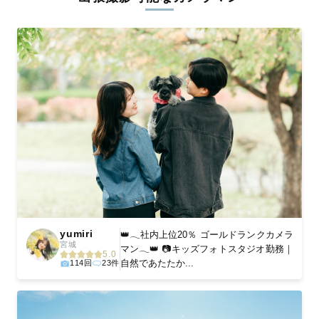
ィを身につけたプロのカメラマンが全国47都道府県に在籍してい
ます。創業10年のノウハウを活かし、思い出に残る素敵な撮影体
験をお届けします。
丁寧なレタッチで思い出を美しく仕上げます
撮影後は、独自の編集技術で写真の明るさや色合いを丁寧に調
整。自然な雰囲気を残しつつも、おしゃれで洗練された仕上がり
に。きっと「こんな写真を撮ってほしかった！」と思える一枚に
出会えます。まずは、ラブグラフの
撮影事例
をご覧ください。
yumiri
👑𓂃社内上位20％ ゴールドランクカメラ
宮城
マン𓂃👑 📷キッズフォトスタジオ勤務｜
5.0
自然であたたか...
114回
23件