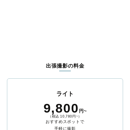
遠田郡美里町
牡鹿郡女川町
本吉郡南三陸町
出張撮影の料金
ライト
9,800
円~
（税込 10,780円~）
おすすめスポットで
手軽に撮影