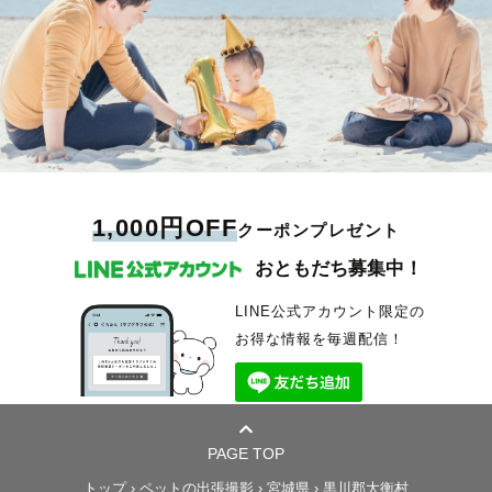
1,000円OFF
クーポンプレゼント
おともだち募集中！
LINE公式アカウント限定の
お得な情報を毎週配信！
PAGE TOP
トップ
›
ペットの出張撮影
›
宮城県
›
黒川郡大衡村