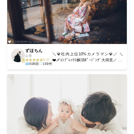
ずほちん
＼💎社内上位10%カメラマン💎／ ＼
山形
❤️‍🩹ｺﾝﾌﾟﾚｯｸｽ解消ﾎﾟｰｼﾞﾝｸﾞ大得意／ ...
5.0
508回
159件