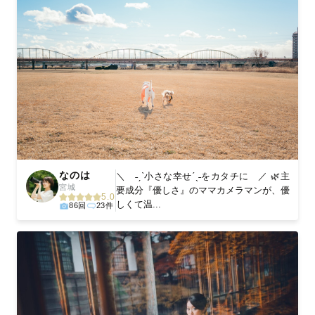
なのは
＼ ˗ˏˋ小さな幸せˊˎ˗をカタチに ／ 🌿主
宮城
要成分『優しさ』のママカメラマンが、優
5.0
しくて温...
86回
23件