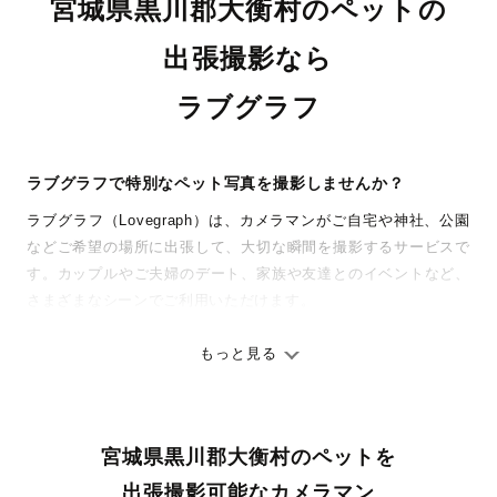
宮城県黒川郡大衡村のペットの
出張撮影なら
ラブグラフ
ラブグラフで特別なペット写真を撮影しませんか？
ラブグラフ（Lovegraph）は、カメラマンがご自宅や神社、公園
などご希望の場所に出張して、大切な瞬間を撮影するサービスで
す。カップルやご夫婦のデート、家族や友達とのイベントなど、
さまざまなシーンでご利用いただけます。
七五三やお宮参りといったお子さまの記念行事も、自然な表情や
ありのままの空気感を大切に、何十年経っても見返したくなるよ
もっと見る
うな写真に仕上げます。
全国一律の安心料金でプロ品質をお届け
宮城県黒川郡大衡村のペットを
料金は全国どこでも一律。わかりやすく安心の価格設定です。オ
リジナルの研修と厳正な審査に合格し、撮影技術やホスピタリテ
出張撮影可能なカメラマン