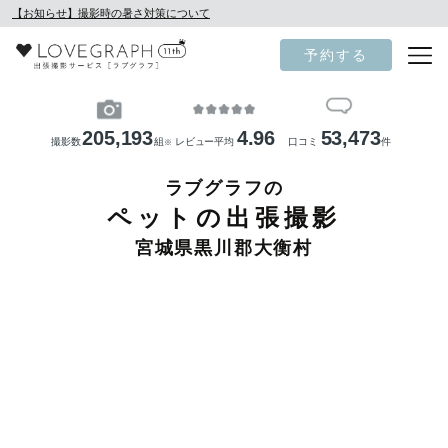
【お知らせ】撮影時の暑さ対策について
予約する
205,193
4.96
53,473
撮影数
組
レビュー平均
口コミ
件
※
ラブグラフの
ペットの出張撮影
宮城県黒川郡大衡村