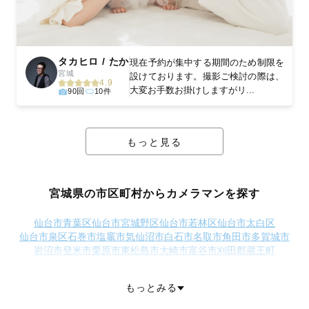
タカヒロ / たか
現在予約が集中する期間のため制限を
宮城
設けております。撮影ご検討の際は、
4.9
大変お手数お掛けしますがリ...
90回
10件
もっと見る
宮城県の市区町村からカメラマンを探す
仙台市青葉区
仙台市宮城野区
仙台市若林区
仙台市太白区
仙台市泉区
石巻市
塩竈市
気仙沼市
白石市
名取市
角田市
多賀城市
岩沼市
登米市
栗原市
東松島市
大崎市
富谷市
刈田郡蔵王町
刈田郡七ヶ宿町
柴田郡大河原町
柴田郡村田町
柴田郡柴田町
柴田郡川崎町
伊具郡丸森町
亘理郡亘理町
亘理郡山元町
もっとみる
宮城郡松島町
宮城郡七ヶ浜町
宮城郡利府町
黒川郡大和町
黒川郡大郷町
加美郡色麻町
加美郡加美町
遠田郡涌谷町