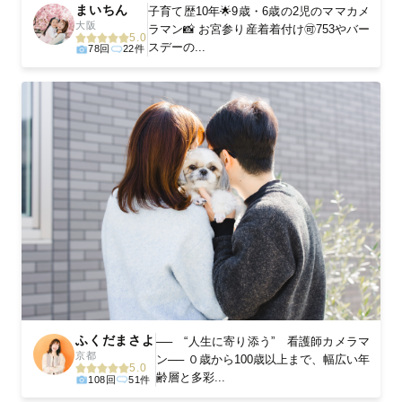
まいちん
子育て歴10年🌟9歳・6歳の2児のママカメ
大阪
ラマン📸 お宮参り産着着付け🉑753やバー
5.0
スデーの...
78回
22件
ふくだまさよ
── “人生に寄り添う” 看護師カメラマ
京都
ン── ０歳から100歳以上まで、幅広い年
5.0
齢層と多彩...
108回
51件