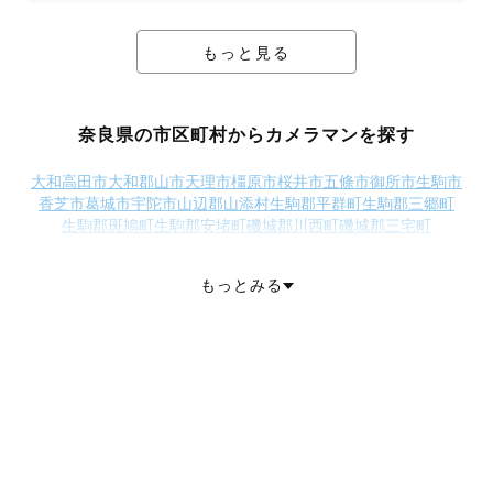
もっと見る
奈良県の市区町村からカメラマンを探す
大和高田市
大和郡山市
天理市
橿原市
桜井市
五條市
御所市
生駒市
香芝市
葛城市
宇陀市
山辺郡山添村
生駒郡平群町
生駒郡三郷町
生駒郡斑鳩町
生駒郡安堵町
磯城郡川西町
磯城郡三宅町
磯城郡田原本町
宇陀郡曽爾村
宇陀郡御杖村
高市郡高取町
高市郡明日香村
北葛城郡上牧町
北葛城郡王寺町
北葛城郡広陵町
もっとみる
北葛城郡河合町
吉野郡吉野町
吉野郡大淀町
吉野郡下市町
吉野郡黒滝村
吉野郡天川村
吉野郡野迫川村
吉野郡十津川村
吉野郡下北山村
吉野郡上北山村
吉野郡川上村
吉野郡東吉野村