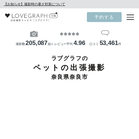
【お知らせ】撮影時の暑さ対策について
予約する
205,087
4.96
53,461
撮影数
組
レビュー平均
口コミ
件
※
ラブグラフの
ペットの出張撮影
奈良県奈良市