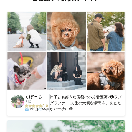
ィを身につけたプロのカメラマンが全国47都道府県に在籍してい
ます。創業10年のノウハウを活かし、思い出に残る素敵な撮影体
験をお届けします。
丁寧なレタッチで思い出を美しく仕上げます
撮影後は、独自の編集技術で写真の明るさや色合いを丁寧に調
整。自然な雰囲気を残しつつも、おしゃれで洗練された仕上がり
に。きっと「こんな写真を撮ってほしかった！」と思える一枚に
出会えます。まずは、ラブグラフの
撮影事例
をご覧ください。
くぼっち
🩺子ども好きな現役の小児看護師×📷ラブ
大阪
グラファー 人生の大切な瞬間を、あたた
5.0
かい一枚に😌 ...
336回
55件