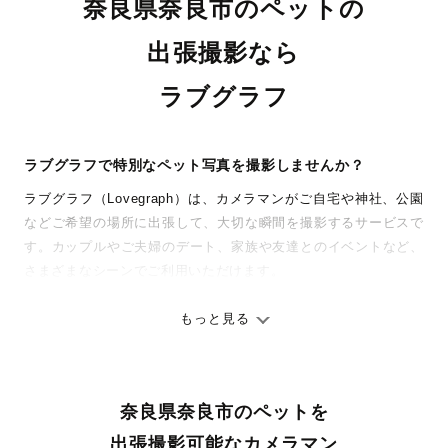
奈良県奈良市のペットの
出張撮影なら
ラブグラフ
ラブグラフで特別なペット写真を撮影しませんか？
ラブグラフ（Lovegraph）は、カメラマンがご自宅や神社、公園
などご希望の場所に出張して、大切な瞬間を撮影するサービスで
す。カップルやご夫婦のデート、家族や友達とのイベントなど、
さまざまなシーンでご利用いただけます。
七五三やお宮参りといったお子さまの記念行事も、自然な表情や
ありのままの空気感を大切に、何十年経っても見返したくなるよ
もっと見る
うな写真に仕上げます。
全国一律の安心料金でプロ品質をお届け
奈良県奈良市のペットを
料金は全国どこでも一律。わかりやすく安心の価格設定です。オ
リジナルの研修と厳正な審査に合格し、撮影技術やホスピタリテ
出張撮影可能なカメラマン