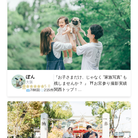
ぽん
『お子さまだけ、じゃなく ”家族写真” も
大阪
残しませんか？ 』 ⛩お宮参り撮影実績
5.0
関西トップ！...
788回
215件