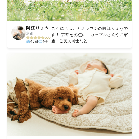
阿江りょう
こんにちは、カメラマンの阿江りょうで
京都
す！ 京都を拠点に、カップルさんやご家
5.0
族、ご友人同士など...
40回
4件