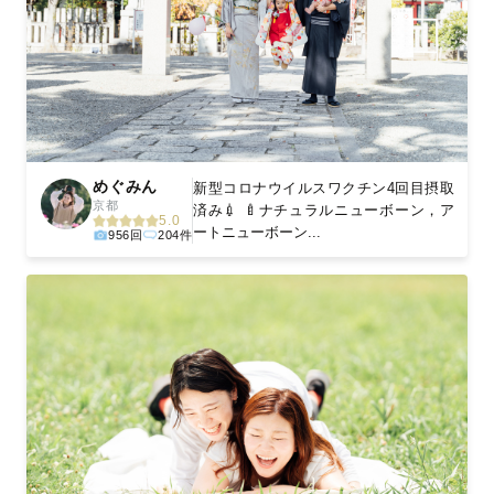
めぐみん
新型コロナウイルスワクチン4回目摂取
京都
済み💉 🍼ナチュラルニューボーン，ア
5.0
ートニューボーン...
956回
204件