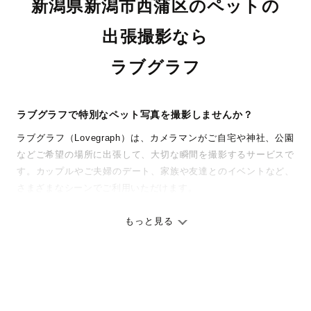
新潟県新潟市西蒲区のペットの
出張撮影なら
ラブグラフ
ラブグラフで特別なペット写真を撮影しませんか？
ラブグラフ（Lovegraph）は、カメラマンがご自宅や神社、公園
などご希望の場所に出張して、大切な瞬間を撮影するサービスで
す。カップルやご夫婦のデート、家族や友達とのイベントなど、
さまざまなシーンでご利用いただけます。
七五三やお宮参りといったお子さまの記念行事も、自然な表情や
ありのままの空気感を大切に、何十年経っても見返したくなるよ
もっと見る
うな写真に仕上げます。
全国一律の安心料金でプロ品質をお届け
料金は全国どこでも一律。わかりやすく安心の価格設定です。オ
リジナルの研修と厳正な審査に合格し、撮影技術やホスピタリテ