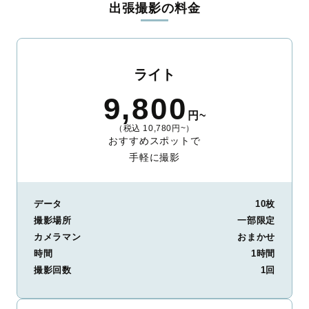
出張撮影の料金
ィを身につけたプロのカメラマンが全国47都道府県に在籍してい
ます。創業10年のノウハウを活かし、思い出に残る素敵な撮影体
験をお届けします。
丁寧なレタッチで思い出を美しく仕上げます
ライト
撮影後は、独自の編集技術で写真の明るさや色合いを丁寧に調
9,800
整。自然な雰囲気を残しつつも、おしゃれで洗練された仕上がり
円~
に。きっと「こんな写真を撮ってほしかった！」と思える一枚に
（税込 10,780円~）
出会えます。まずは、ラブグラフの
撮影事例
をご覧ください。
おすすめスポットで
手軽に撮影
データ
10枚
撮影場所
一部限定
カメラマン
おまかせ
時間
1時間
撮影回数
1回