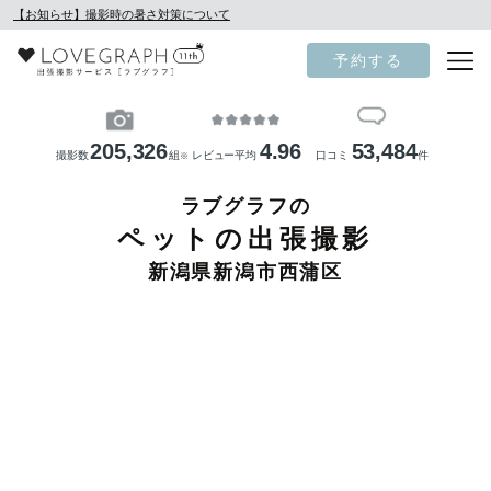
【お知らせ】撮影時の暑さ対策について
予約する
205,326
4.96
53,484
撮影数
組
レビュー平均
口コミ
件
※
ラブグラフの
ペットの出張撮影
新潟県新潟市西蒲区