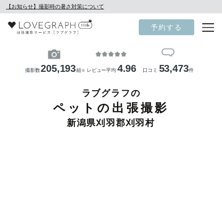
【お知らせ】撮影時の暑さ対策について
予約する
205,193
4.96
53,473
撮影数
組
レビュー平均
口コミ
件
※
ラブグラフの
ペットの出張撮影
新潟県刈羽郡刈羽村