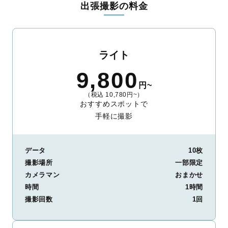
出張撮影の料金
ィを身につけたプロのカメラマンが全国47都道府県に在籍してい
ます。創業10年のノウハウを活かし、思い出に残る素敵な撮影体
験をお届けします。
丁寧なレタッチで思い出を美しく仕上げます
ライト
撮影後は、独自の編集技術で写真の明るさや色合いを丁寧に調
9,800
整。自然な雰囲気を残しつつも、おしゃれで洗練された仕上がり
円~
に。きっと「こんな写真を撮ってほしかった！」と思える一枚に
（税込 10,780円~）
出会えます。まずは、ラブグラフの
撮影事例
をご覧ください。
おすすめスポットで
手軽に撮影
データ
10枚
撮影場所
一部限定
カメラマン
おまかせ
時間
1時間
撮影回数
1回