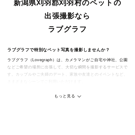
新潟県刈羽郡刈羽村のペットの
出張撮影なら
ラブグラフ
ラブグラフで特別なペット写真を撮影しませんか？
ラブグラフ（Lovegraph）は、カメラマンがご自宅や神社、公園
などご希望の場所に出張して、大切な瞬間を撮影するサービスで
す。カップルやご夫婦のデート、家族や友達とのイベントなど、
さまざまなシーンでご利用いただけます。
七五三やお宮参りといったお子さまの記念行事も、自然な表情や
ありのままの空気感を大切に、何十年経っても見返したくなるよ
もっと見る
うな写真に仕上げます。
全国一律の安心料金でプロ品質をお届け
料金は全国どこでも一律。わかりやすく安心の価格設定です。オ
リジナルの研修と厳正な審査に合格し、撮影技術やホスピタリテ