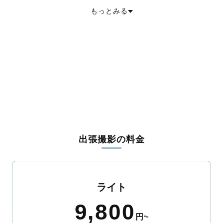
英田郡西粟倉村
久米郡久米南町
久米郡美咲町
加賀郡吉備中央町
もっとみる
出張撮影の料金
ライト
9,800
円~