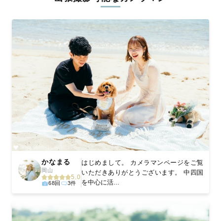
ィを身につけたプロのカメラマンが全国47都道府県に在籍してい
ます。創業10年のノウハウを活かし、思い出に残る素敵な撮影体
験をお届けします。
丁寧なレタッチで思い出を美しく仕上げます
撮影後は、独自の編集技術で写真の明るさや色合いを丁寧に調
整。自然な雰囲気を残しつつも、おしゃれで洗練された仕上がり
に。きっと「こんな写真を撮ってほしかった！」と思える一枚に
出会えます。まずは、ラブグラフの
撮影事例
をご覧ください。
かなまる
はじめまして。 カメラマンページをご覧
岡山
いただきありがとうございます。 中四国
5.0
を中心に活...
68回
3件