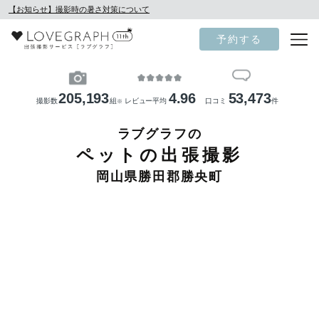
【お知らせ】撮影時の暑さ対策について
予約する
205,193
4.96
53,473
撮影数
組
レビュー平均
口コミ
件
※
ラブグラフの
ペットの出張撮影
岡山県勝田郡勝央町