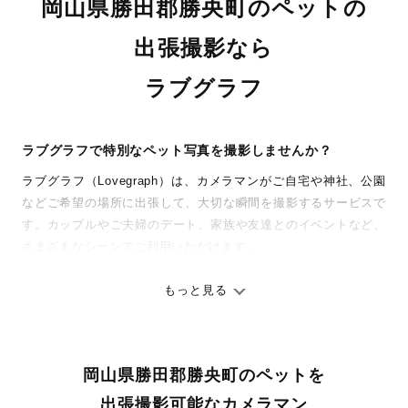
岡山県勝田郡勝央町のペットの
出張撮影なら
ラブグラフ
ラブグラフで特別なペット写真を撮影しませんか？
ラブグラフ（Lovegraph）は、カメラマンがご自宅や神社、公園
などご希望の場所に出張して、大切な瞬間を撮影するサービスで
す。カップルやご夫婦のデート、家族や友達とのイベントなど、
さまざまなシーンでご利用いただけます。
七五三やお宮参りといったお子さまの記念行事も、自然な表情や
ありのままの空気感を大切に、何十年経っても見返したくなるよ
もっと見る
うな写真に仕上げます。
全国一律の安心料金でプロ品質をお届け
岡山県勝田郡勝央町のペットを
料金は全国どこでも一律。わかりやすく安心の価格設定です。オ
リジナルの研修と厳正な審査に合格し、撮影技術やホスピタリテ
出張撮影可能なカメラマン