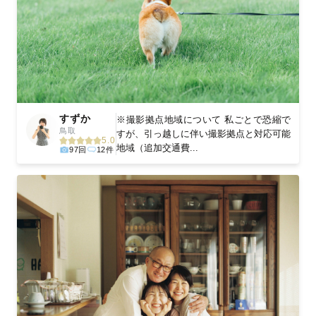
すずか
※撮影拠点地域について 私ごとで恐縮で
鳥取
すが、引っ越しに伴い撮影拠点と対応可能
5.0
地域（追加交通費...
97回
12件