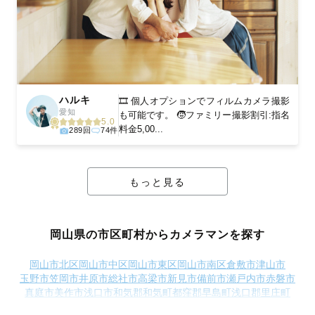
ハルキ
🎞️ 個人オプションでフィルムカメラ撮影
愛知
も可能です。 🧒ファミリー撮影割引:指名
5.0
料金5,00...
289回
74件
もっと見る
岡山県の市区町村からカメラマンを探す
岡山市北区
岡山市中区
岡山市東区
岡山市南区
倉敷市
津山市
玉野市
笠岡市
井原市
総社市
高梁市
新見市
備前市
瀬戸内市
赤磐市
真庭市
美作市
浅口市
和気郡和気町
都窪郡早島町
浅口郡里庄町
小田郡矢掛町
真庭郡新庄村
苫田郡鏡野町
勝田郡奈義町