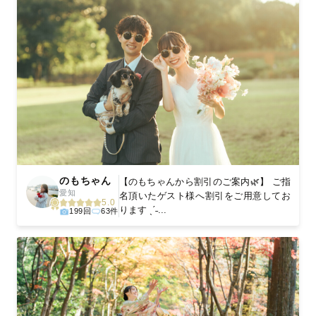
のもちゃん
【のもちゃんから割引のご案内🌿】 ご指
愛知
名頂いたゲスト様へ割引をご用意してお
5.0
ります ˎˊ˗...
199回
63件