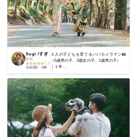
Sugi /すぎ
３人の子どもを育てるパパカメラマン📸
静岡
（5歳男の子、3歳女の子、1歳男の子）
5.0
｜１年...
51回
3件