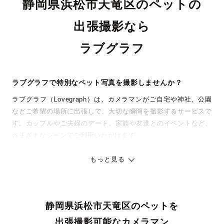
静岡県浜松市天竜区のペットの
出張撮影なら
ラブグラフ
ラブグラフで特別なペット写真を撮影しませんか？
ラブグラフ（Lovegraph）は、カメラマンがご自宅や神社、公園
などご希望の場所に出張して、大切な瞬間を撮影するサービスで
す。カップルやご夫婦のデート、家族や友達とのイベントなど、
さまざまなシーンでご利用いただけます。
七五三やお宮参りといったお子さまの記念行事も、自然な表情や
ありのままの空気感を大切に、何十年経っても見返したくなるよ
もっと見る
うな写真に仕上げます。
全国一律の安心料金でプロ品質をお届け
静岡県浜松市天竜区のペットを
料金は全国どこでも一律。わかりやすく安心の価格設定です。オ
リジナルの研修と厳正な審査に合格し、撮影技術やホスピタリテ
出張撮影可能なカメラマン