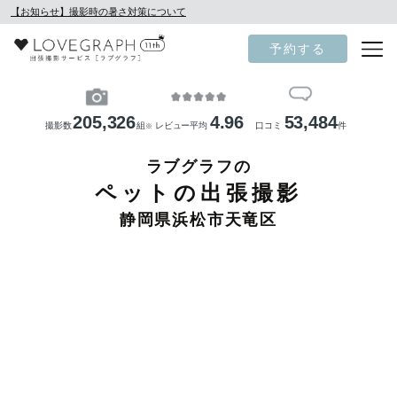
【お知らせ】撮影時の暑さ対策について
予約する
205,326
4.96
53,484
撮影数
組
レビュー平均
口コミ
件
※
ラブグラフの
ペットの出張撮影
静岡県浜松市天竜区