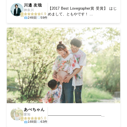
川邉 友哉
【2017 Best Lovegrapher賞 受賞】 はじ
神奈川
めまして、ともやです！ ...
4.9
249回
59件
あべちゃん
愛知
-----------------------------------------------...
5.0
169回
63件