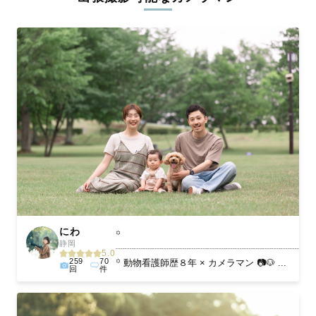
ィを身につけたプロのカメラマンが全国47都道府県に在籍してい
ます。創業10年のノウハウを活かし、思い出に残る素敵な撮影体
験をお届けします。
丁寧なレタッチで思い出を美しく仕上げます
撮影後は、独自の編集技術で写真の明るさや色合いを丁寧に調
整。自然な雰囲気を残しつつも、おしゃれで洗練された仕上がり
に。きっと「こんな写真を撮ってほしかった！」と思える一枚に
出会えます。まずは、ラブグラフの
撮影事例
をご覧ください。
にわ
꙳
静岡
┈┈┈┈┈┈┈┈┈┈┈┈┈┈┈┈┈┈┈┈
5.0
259
70
꙳ 動物看護師歴８年 × カメラマン 📷🐶 ...
回
件