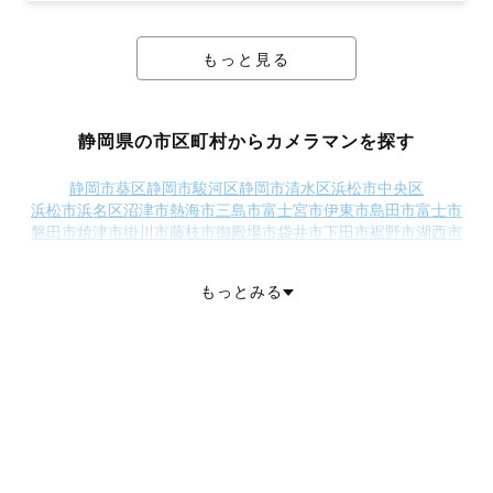
もっと見る
静岡県の市区町村からカメラマンを探す
静岡市葵区
静岡市駿河区
静岡市清水区
浜松市中央区
浜松市浜名区
沼津市
熱海市
三島市
富士宮市
伊東市
島田市
富士市
磐田市
焼津市
掛川市
藤枝市
御殿場市
袋井市
下田市
裾野市
湖西市
伊豆市
御前崎市
菊川市
伊豆の国市
牧之原市
賀茂郡東伊豆町
賀茂郡河津町
賀茂郡南伊豆町
賀茂郡松崎町
賀茂郡西伊豆町
もっとみる
田方郡函南町
駿東郡清水町
駿東郡長泉町
駿東郡小山町
榛原郡吉田町
榛原郡川根本町
周智郡森町