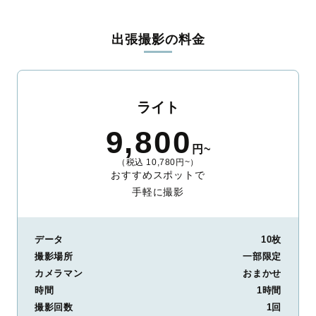
料金は全国どこでも一律。わかりやすく安心の価格設定です。オ
リジナルの研修と厳正な審査に合格し、撮影技術やホスピタリテ
出張撮影の料金
ィを身につけたプロのカメラマンが全国47都道府県に在籍してい
ます。創業10年のノウハウを活かし、思い出に残る素敵な撮影体
験をお届けします。
丁寧なレタッチで思い出を美しく仕上げます
ライト
撮影後は、独自の編集技術で写真の明るさや色合いを丁寧に調
9,800
整。自然な雰囲気を残しつつも、おしゃれで洗練された仕上がり
円~
に。きっと「こんな写真を撮ってほしかった！」と思える一枚に
（税込 10,780円~）
出会えます。まずは、ラブグラフの
撮影事例
をご覧ください。
おすすめスポットで
手軽に撮影
データ
10枚
撮影場所
一部限定
カメラマン
おまかせ
時間
1時間
撮影回数
1回