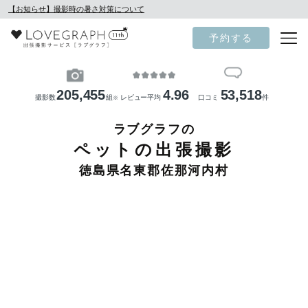
【お知らせ】撮影時の暑さ対策について
予約する
205,455
4.96
53,518
撮影数
組
レビュー平均
口コミ
件
※
ラブグラフの
ペットの出張撮影
徳島県名東郡佐那河内村