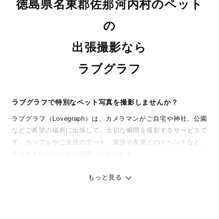
徳島県名東郡佐那河内村のペット
の
出張撮影なら
ラブグラフ
ラブグラフで特別なペット写真を撮影しませんか？
ラブグラフ（Lovegraph）は、カメラマンがご自宅や神社、公園
などご希望の場所に出張して、大切な瞬間を撮影するサービスで
す。カップルやご夫婦のデート、家族や友達とのイベントなど、
さまざまなシーンでご利用いただけます。
七五三やお宮参りといったお子さまの記念行事も、自然な表情や
ありのままの空気感を大切に、何十年経っても見返したくなるよ
もっと見る
うな写真に仕上げます。
全国一律の安心料金でプロ品質をお届け