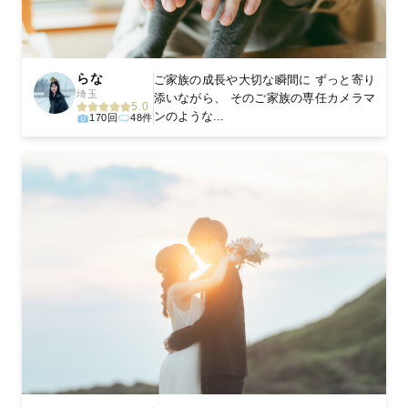
らな
ご家族の成長や大切な瞬間に ずっと寄り
埼玉
添いながら、 そのご家族の専任カメラマ
5.0
ンのような...
170回
48件