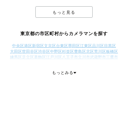
もっと見る
東京都の市区町村からカメラマンを探す
中央区
港区
新宿区
文京区
台東区
墨田区
江東区
品川区
目黒区
大田区
世田谷区
渋谷区
中野区
杉並区
豊島区
北区
荒川区
板橋区
練馬区
足立区
葛飾区
江戸川区
八王子市
立川市
武蔵野市
三鷹市
青梅市
府中市
昭島市
調布市
町田市
小金井市
小平市
日野市
東村山市
国分寺市
国立市
福生市
狛江市
東大和市
清瀬市
もっとみる
東久留米市
武蔵村山市
多摩市
稲城市
羽村市
あきる野市
西東京市
西多摩郡瑞穂町
西多摩郡日の出町
西多摩郡檜原村
西多摩郡奥多摩町
大島町
利島村
新島村
神津島村
三宅島三宅村
御蔵島村
八丈島八丈町
青ヶ島村
小笠原村