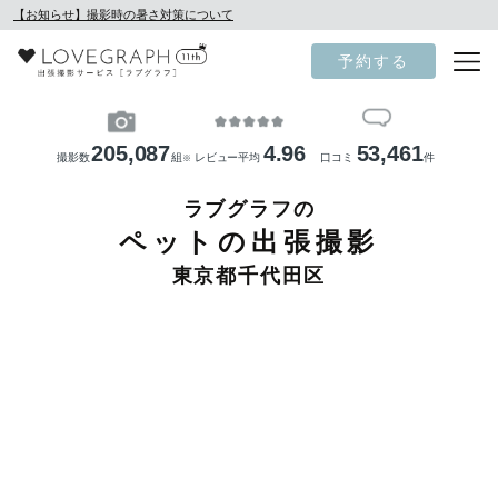
【お知らせ】撮影時の暑さ対策について
予約する
205,087
4.96
53,461
撮影数
組
レビュー平均
口コミ
件
※
ラブグラフの
ペットの出張撮影
東京都千代田区