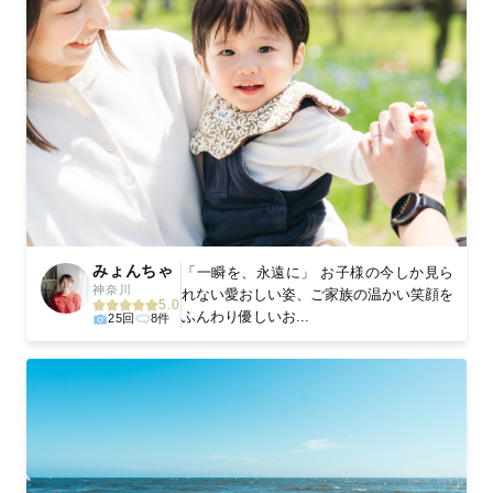
みょんちゃ
「一瞬を、永遠に」 お子様の今しか見ら
神奈川
れない愛おしい姿、ご家族の温かい笑顔を
5.0
ふんわり優しいお...
25回
8件