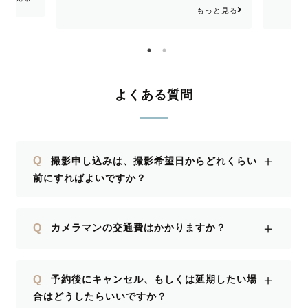
色々と
はどれも
もっと見る
になり
ました。
綺麗で
めらさん
また機
す。本当
に撮っ
にあり
よくある質問
＋
Q
撮影申し込みは、撮影希望日からどれくらい
前にすればよいですか？
＋
Q
カメラマンの交通費はかかりますか？
＋
Q
予約後にキャンセル、もしくは延期したい場
合はどうしたらいいですか？