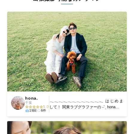
ィを身につけたプロのカメラマンが全国47都道府県に在籍してい
ます。創業10年のノウハウを活かし、思い出に残る素敵な撮影体
験をお届けします。
丁寧なレタッチで思い出を美しく仕上げます
撮影後は、独自の編集技術で写真の明るさや色合いを丁寧に調
整。自然な雰囲気を残しつつも、おしゃれで洗練された仕上がり
に。きっと「こんな写真を撮ってほしかった！」と思える一枚に
出会えます。まずは、ラブグラフの
撮影事例
をご覧ください。
hona.
𓂃𓂃𓂃𓂃𓂃𓂃𓂃𓂃𓂃𓂃𓂃𓂃 はじめま
千葉
5.0
して！ 関東ラブグラファーの ˗ˋˏ hona...
19回
6件