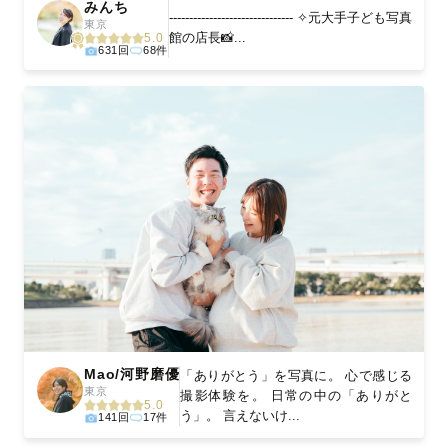
みんち
------------------------------- ✧元大手子ども写真
東京
館の店長📸...
5.0
631回
68件
Mao/河野磨優
「ありがとう」を写真に。 心で感じる
東京
撮影体験を。 日常の中の「ありがと
5.0
う」。 言えないけ...
141回
17件