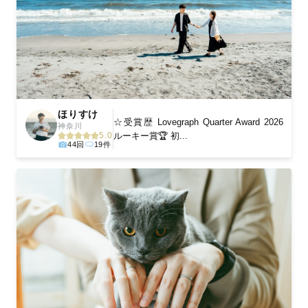
ほりすけ
☆受賞歴 Lovegraph Quarter Award 2026
神奈川
ルーキー賞🏆 初...
5.0
44回
19件