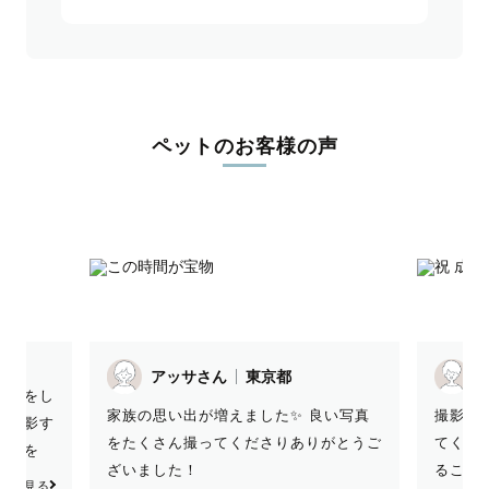
ペットのお客様の声
アッサさん
東京都
下見をし
家族の思い出が増えました✨️ 良い写真
撮影中
に撮影す
をたくさん撮ってくださりありがとうご
てくだ
ーズを
ざいました！
ること
敵な写真
っと見る