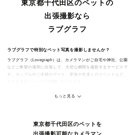
東京都千代田区のペットの
出張撮影なら
ラブグラフ
ラブグラフで特別なペット写真を撮影しませんか？
ラブグラフ（Lovegraph）は、カメラマンがご自宅や神社、公園
などご希望の場所に出張して、大切な瞬間を撮影するサービスで
す。カップルやご夫婦のデート、家族や友達とのイベントなど、
さまざまなシーンでご利用いただけます。
七五三やお宮参りといったお子さまの記念行事も、自然な表情や
ありのままの空気感を大切に、何十年経っても見返したくなるよ
もっと見る
うな写真に仕上げます。
全国一律の安心料金でプロ品質をお届け
東京都千代田区のペットを
料金は全国どこでも一律。わかりやすく安心の価格設定です。オ
リジナルの研修と厳正な審査に合格し、撮影技術やホスピタリテ
出張撮影可能なカメラマン