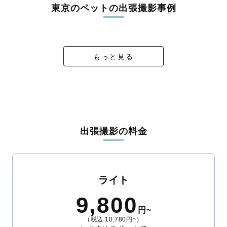
東京のペットの出張撮影事例
雨にも負けないお宮参りを
wedding photo 🐶
この時間が宝物
弟の卒業🎓💐
もっと見る
出張撮影の料金
ライト
9,800
円~
（税込 10,780円~）