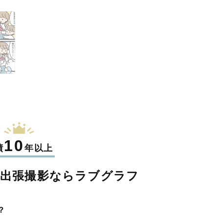
10
績
年以上
の
出張撮影なら
ラブグラフ
？