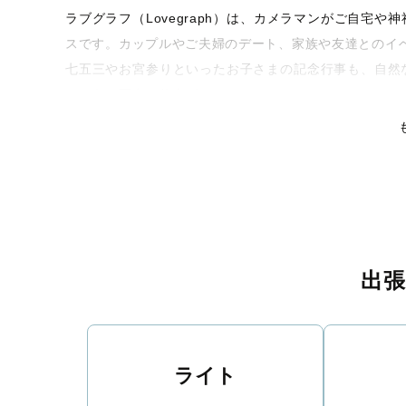
ラブグラフ（Lovegraph）は、カメラマンがご自宅
スです。カップルやご夫婦のデート、家族や友達とのイ
七五三やお宮参りといったお子さまの記念行事も、自然
るような写真に仕上げます。
全国一律の安心料金でプロ品質をお届け
料金は全国どこでも一律。わかりやすく安心の価格設定
リティを身につけたプロのカメラマンが全国47都道府県
な撮影体験をお届けします。
丁寧なレタッチで思い出を美しく仕上げます
出
撮影後は、独自の編集技術で写真の明るさや色合いを丁
りに。きっと「こんな写真を撮ってほしかった！」と思
い。
ライト