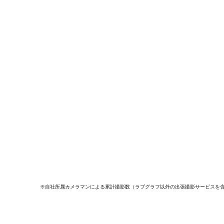
※自社所属カメラマンによる累計撮影数（ラブグラフ以外の出張撮影サービスを