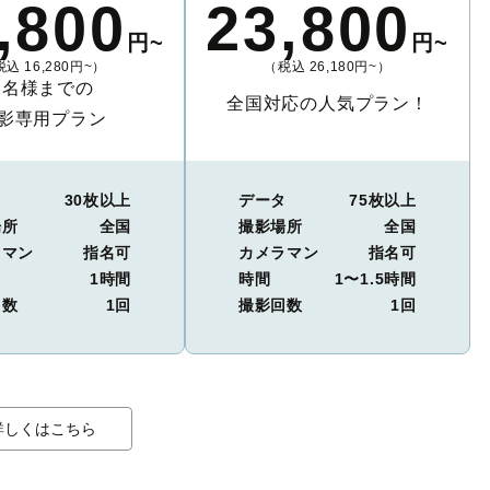
,800
23,800
円~
円~
込 16,280円~）
（税込 26,180円~）
2名様までの
全国対応の人気プラン！
影専用プラン
タ
30枚以上
データ
75枚以上
場所
全国
撮影場所
全国
ラマン
指名可
カメラマン
指名可
1時間
時間
1〜1.5時間
回数
1回
撮影回数
1回
詳しくはこちら