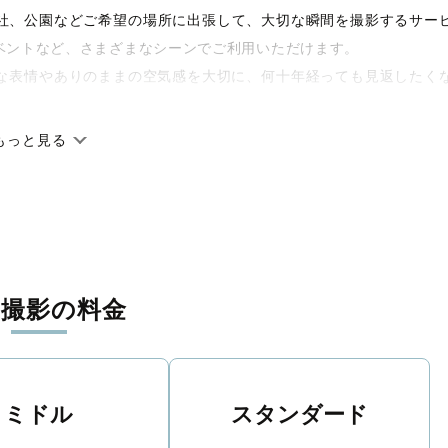
や神社、公園などご希望の場所に出張して、大切な瞬間を撮影するサー
ベントなど、さまざまなシーンでご利用いただけます。
な表情やありのままの空気感を大切に、何十年経っても見返したく
もっと見る
です。オリジナルの研修と厳正な審査に合格し、撮影技術やホスピ
に在籍しています。創業10年のノウハウを活かし、思い出に残る素
張撮影の料金
寧に調整。自然な雰囲気を残しつつも、おしゃれで洗練された仕上
える一枚に出会えます。まずは、ラブグラフの
撮影事例
をご覧くだ
ミドル
スタンダード