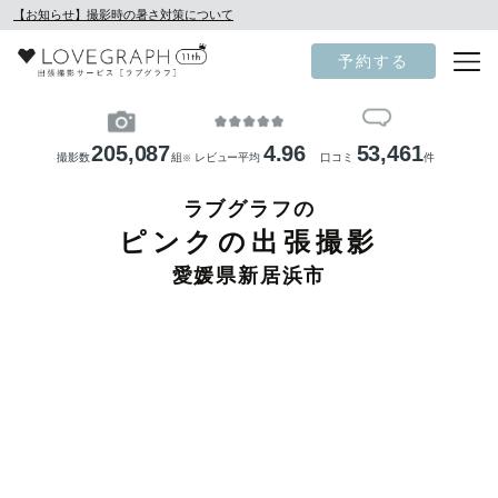
【お知らせ】撮影時の暑さ対策について
予約する
205,087
4.96
53,461
撮影数
組
レビュー平均
口コミ
件
※
ラブグラフの
ピンクの出張撮影
愛媛県新居浜市