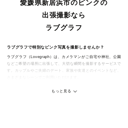
愛媛県新居浜市のピンクの
出張撮影なら
ラブグラフ
ラブグラフで特別なピンク写真を撮影しませんか？
ラブグラフ（Lovegraph）は、カメラマンがご自宅や神社、公園
などご希望の場所に出張して、大切な瞬間を撮影するサービスで
す。カップルやご夫婦のデート、家族や友達とのイベントなど、
さまざまなシーンでご利用いただけます。
七五三やお宮参りといったお子さまの記念行事も、自然な表情や
ありのままの空気感を大切に、何十年経っても見返したくなるよ
もっと見る
うな写真に仕上げます。
全国一律の安心料金でプロ品質をお届け
料金は全国どこでも一律。わかりやすく安心の価格設定です。オ
リジナルの研修と厳正な審査に合格し、撮影技術やホスピタリテ