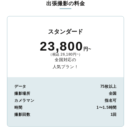
出張撮影の料金
ィを身につけたプロのカメラマンが全国47都道府県に在籍してい
ます。創業10年のノウハウを活かし、思い出に残る素敵な撮影体
験をお届けします。
丁寧なレタッチで思い出を美しく仕上げます
スタンダード
撮影後は、独自の編集技術で写真の明るさや色合いを丁寧に調
23,800
整。自然な雰囲気を残しつつも、おしゃれで洗練された仕上がり
円~
に。きっと「こんな写真を撮ってほしかった！」と思える一枚に
（税込 26,180円~）
出会えます。まずは、ラブグラフの
撮影事例
をご覧ください。
全国対応の
人気プラン！
データ
75枚以上
撮影場所
全国
カメラマン
指名可
時間
1〜1.5時間
撮影回数
1回