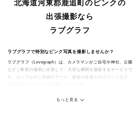
北海道河東郡鹿追町のピンクの
出張撮影なら
ラブグラフ
ラブグラフで特別なピンク写真を撮影しませんか？
ラブグラフ（Lovegraph）は、カメラマンがご自宅や神社、公園
などご希望の場所に出張して、大切な瞬間を撮影するサービスで
す。カップルやご夫婦のデート、家族や友達とのイベントなど、
さまざまなシーンでご利用いただけます。
七五三やお宮参りといったお子さまの記念行事も、自然な表情や
ありのままの空気感を大切に、何十年経っても見返したくなるよ
もっと見る
うな写真に仕上げます。
全国一律の安心料金でプロ品質をお届け
料金は全国どこでも一律。わかりやすく安心の価格設定です。オ
リジナルの研修と厳正な審査に合格し、撮影技術やホスピタリテ