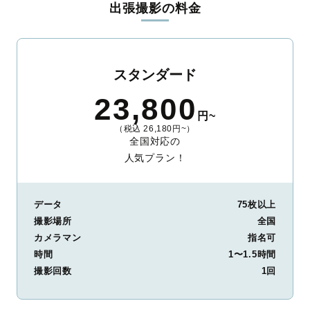
出張撮影の料金
ィを身につけたプロのカメラマンが全国47都道府県に在籍してい
ます。創業10年のノウハウを活かし、思い出に残る素敵な撮影体
験をお届けします。
丁寧なレタッチで思い出を美しく仕上げます
スタンダード
撮影後は、独自の編集技術で写真の明るさや色合いを丁寧に調
23,800
整。自然な雰囲気を残しつつも、おしゃれで洗練された仕上がり
円~
に。きっと「こんな写真を撮ってほしかった！」と思える一枚に
（税込 26,180円~）
出会えます。まずは、ラブグラフの
撮影事例
をご覧ください。
全国対応の
人気プラン！
データ
75枚以上
撮影場所
全国
カメラマン
指名可
時間
1〜1.5時間
撮影回数
1回