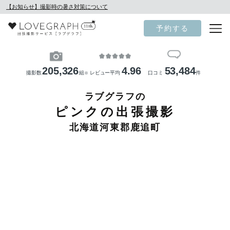
【お知らせ】撮影時の暑さ対策について
予約する
205,326
4.96
53,484
撮影数
組
レビュー平均
口コミ
件
※
ラブグラフの
ピンクの出張撮影
北海道河東郡鹿追町