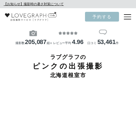
【お知らせ】撮影時の暑さ対策について
予約する
205,087
4.96
53,461
撮影数
組
レビュー平均
口コミ
件
※
ラブグラフの
ピンクの出張撮影
北海道根室市