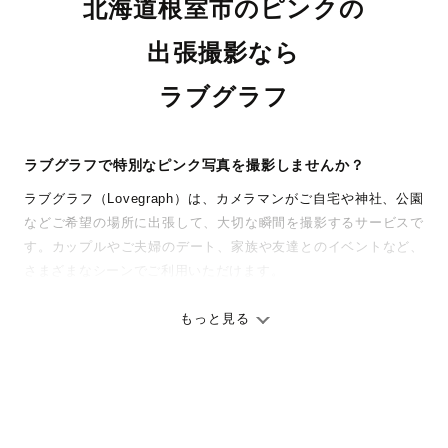
北海道根室市のピンクの
出張撮影なら
ラブグラフ
ラブグラフで特別なピンク写真を撮影しませんか？
ラブグラフ（Lovegraph）は、カメラマンがご自宅や神社、公園
などご希望の場所に出張して、大切な瞬間を撮影するサービスで
す。カップルやご夫婦のデート、家族や友達とのイベントなど、
さまざまなシーンでご利用いただけます。
七五三やお宮参りといったお子さまの記念行事も、自然な表情や
ありのままの空気感を大切に、何十年経っても見返したくなるよ
もっと見る
うな写真に仕上げます。
全国一律の安心料金でプロ品質をお届け
料金は全国どこでも一律。わかりやすく安心の価格設定です。オ
リジナルの研修と厳正な審査に合格し、撮影技術やホスピタリテ