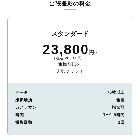
出張撮影の料金
ィを身につけたプロのカメラマンが全国47都道府県に在籍してい
ます。創業10年のノウハウを活かし、思い出に残る素敵な撮影体
験をお届けします。
丁寧なレタッチで思い出を美しく仕上げます
スタンダード
撮影後は、独自の編集技術で写真の明るさや色合いを丁寧に調
23,800
整。自然な雰囲気を残しつつも、おしゃれで洗練された仕上がり
円~
に。きっと「こんな写真を撮ってほしかった！」と思える一枚に
（税込 26,180円~）
出会えます。まずは、ラブグラフの
撮影事例
をご覧ください。
全国対応の
人気プラン！
データ
75枚以上
撮影場所
全国
カメラマン
指名可
時間
1〜1.5時間
撮影回数
1回