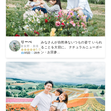
りーべ
みなさんが自然体ないつもの姿で いられ
富良野・美瑛
ることを大切に。 ナチュラルニューボー
5.0
ン・お宮参...
95回
28件