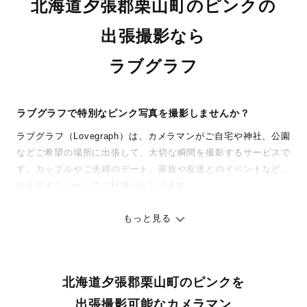
北海道夕張郡栗山町のピンクの
出張撮影なら
ラブグラフ
ラブグラフで特別なピンク写真を撮影しませんか？
ラブグラフ（Lovegraph）は、カメラマンがご自宅や神社、公園
などご希望の場所に出張して、大切な瞬間を撮影するサービスで
す。カップルやご夫婦のデート、家族や友達とのイベントなど、
さまざまなシーンでご利用いただけます。
七五三やお宮参りといったお子さまの記念行事も、自然な表情や
ありのままの空気感を大切に、何十年経っても見返したくなるよ
もっと見る
うな写真に仕上げます。
全国一律の安心料金でプロ品質をお届け
北海道夕張郡栗山町のピンクを
料金は全国どこでも一律。わかりやすく安心の価格設定です。オ
リジナルの研修と厳正な審査に合格し、撮影技術やホスピタリテ
出張撮影可能なカメラマン