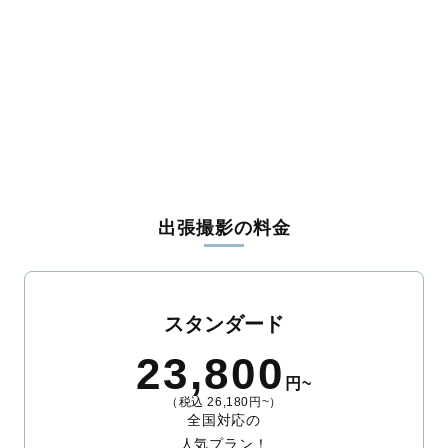
爾志郡乙部町
奥尻郡奥尻町
瀬棚郡今金町
久遠郡せたな町
島牧郡島牧村
寿都郡寿都町
寿都郡黒松内町
磯谷郡蘭越町
虻田郡ニセコ町
虻田郡真狩村
虻田郡留寿都村
虻田郡喜茂別町
虻田郡京極町
虻田郡倶知安町
岩内郡共和町
岩内郡岩内町
古宇郡泊村
古宇郡神恵内村
積丹郡積丹町
古平郡古平町
余市郡仁木町
余市郡余市町
余市郡赤井川村
空知郡南幌町
空知郡奈井江町
空知郡上砂川町
夕張郡由仁町
夕張郡長沼町
樺戸郡月形町
樺戸郡浦臼町
樺戸郡新十津川町
雨竜郡妹背牛町
雨竜郡秩父別町
雨竜郡雨竜町
雨竜郡北竜町
雨竜郡沼田町
上川郡鷹栖町
上川郡東神楽町
上川郡当麻町
上川郡比布町
上川郡愛別町
上川郡上川町
上川郡東川町
勇払郡占冠村
出張撮影の料金
上川郡和寒町
上川郡剣淵町
上川郡下川町
中川郡美深町
中川郡音威子府村
中川郡中川町
雨竜郡幌加内町
増毛郡増毛町
留萌郡小平町
苫前郡苫前町
苫前郡羽幌町
苫前郡初山別村
天塩郡遠別町
天塩郡天塩町
宗谷郡猿払村
枝幸郡浜頓別町
枝幸郡中頓別町
枝幸郡枝幸町
天塩郡豊富町
礼文郡礼文町
スタンダード
利尻郡利尻町
利尻郡利尻富士町
天塩郡幌延町
網走郡美幌町
網走郡津別町
斜里郡斜里町
斜里郡清里町
斜里郡小清水町
23,800
常呂郡訓子府町
常呂郡置戸町
常呂郡佐呂間町
紋別郡遠軽町
円~
紋別郡湧別町
紋別郡滝上町
紋別郡興部町
紋別郡西興部村
（税込 26,180円~）
紋別郡雄武町
網走郡大空町
虻田郡豊浦町
有珠郡壮瞥町
全国対応の
白老郡白老町
勇払郡厚真町
虻田郡洞爺湖町
勇払郡安平町
人気プラン！