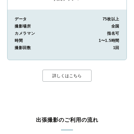
勇払郡むかわ町
沙流郡日高町
沙流郡平取町
新冠郡新冠町
浦河郡浦河町
様似郡様似町
幌泉郡えりも町
日高郡新ひだか町
河東郡音更町
河東郡士幌町
河東郡上士幌町
河東郡鹿追町
データ
75枚以上
上川郡新得町
上川郡清水町
河西郡芽室町
河西郡中札内村
撮影場所
河西郡更別村
広尾郡大樹町
広尾郡広尾町
中川郡幕別町
全国
中川郡池田町
中川郡豊頃町
中川郡本別町
足寄郡足寄町
カメラマン
指名可
足寄郡陸別町
十勝郡浦幌町
釧路郡釧路町
厚岸郡厚岸町
時間
1〜1.5時間
厚岸郡浜中町
川上郡標茶町
川上郡弟子屈町
阿寒郡鶴居村
撮影回数
1回
白糠郡白糠町
野付郡別海町
標津郡中標津町
標津郡標津町
目梨郡羅臼町
詳しくはこちら
出張撮影のご利用の流れ