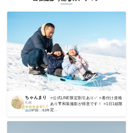
ィを身につけたプロのカメラマンが全国47都道府県に在籍してい
ます。創業10年のノウハウを活かし、思い出に残る素敵な撮影体
験をお届けします。
丁寧なレタッチで思い出を美しく仕上げます
撮影後は、独自の編集技術で写真の明るさや色合いを丁寧に調
整。自然な雰囲気を残しつつも、おしゃれで洗練された仕上がり
に。きっと「こんな写真を撮ってほしかった！」と思える一枚に
出会えます。まずは、ラブグラフの
撮影事例
をご覧ください。
ちゃんまり
⭐️公式LINE限定割引あり✅ ⭐️着付け資格
札幌
あり👘和装撮影が得意です！ ⭐️1日1組限
5.0
定...
197回
62件