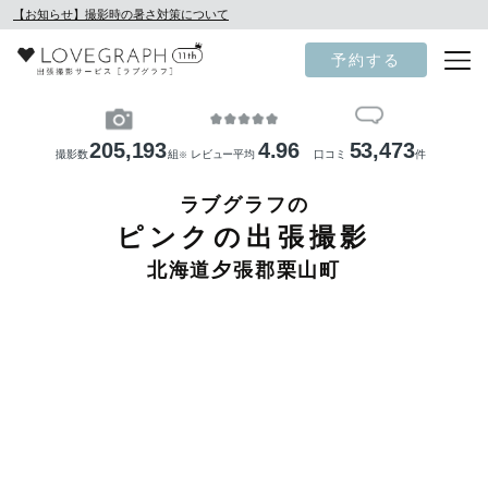
【お知らせ】撮影時の暑さ対策について
予約する
205,193
4.96
53,473
撮影数
組
レビュー平均
口コミ
件
※
ラブグラフの
ピンクの出張撮影
北海道夕張郡栗山町