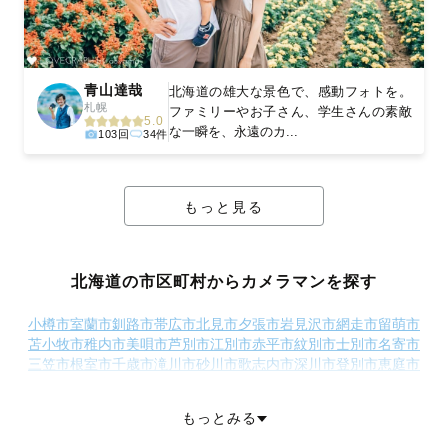
青山達哉
北海道の雄大な景色で、感動フォトを。
札幌
ファミリーやお子さん、学生さんの素敵
5.0
な一瞬を、永遠のカ...
103回
34件
もっと見る
北海道の市区町村からカメラマンを探す
小樽市
室蘭市
釧路市
帯広市
北見市
夕張市
岩見沢市
網走市
留萌市
苫小牧市
稚内市
美唄市
芦別市
江別市
赤平市
紋別市
士別市
名寄市
三笠市
根室市
千歳市
滝川市
砂川市
歌志内市
深川市
登別市
恵庭市
伊達市
北広島市
石狩市
北斗市
石狩郡当別町
石狩郡新篠津村
松前郡松前町
松前郡福島町
上磯郡知内町
上磯郡木古内町
もっとみる
亀田郡七飯町
茅部郡鹿部町
茅部郡森町
二海郡八雲町
山越郡長万部町
檜山郡江差町
檜山郡上ノ国町
檜山郡厚沢部町