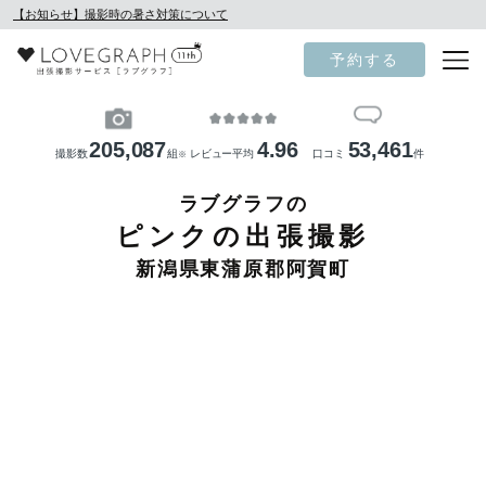
【お知らせ】撮影時の暑さ対策について
予約する
205,087
4.96
53,461
撮影数
組
レビュー平均
口コミ
件
※
ラブグラフの
ピンクの出張撮影
新潟県東蒲原郡阿賀町