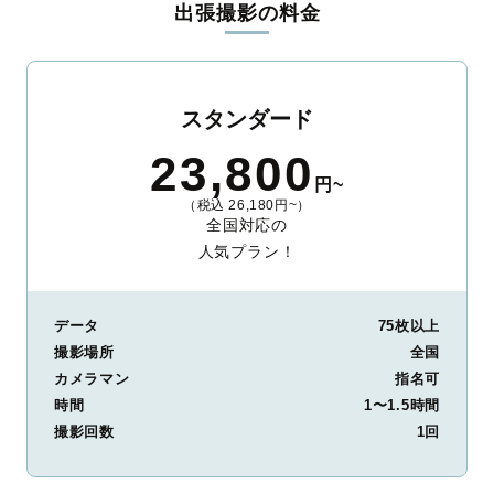
出張撮影の料金
ィを身につけたプロのカメラマンが全国47都道府県に在籍してい
ます。創業10年のノウハウを活かし、思い出に残る素敵な撮影体
験をお届けします。
丁寧なレタッチで思い出を美しく仕上げます
スタンダード
撮影後は、独自の編集技術で写真の明るさや色合いを丁寧に調
23,800
整。自然な雰囲気を残しつつも、おしゃれで洗練された仕上がり
円~
に。きっと「こんな写真を撮ってほしかった！」と思える一枚に
（税込 26,180円~）
出会えます。まずは、ラブグラフの
撮影事例
をご覧ください。
全国対応の
人気プラン！
データ
75枚以上
撮影場所
全国
カメラマン
指名可
時間
1〜1.5時間
撮影回数
1回