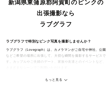
新潟県東蒲原郡阿賀町のピンクの
出張撮影なら
ラブグラフ
ラブグラフで特別なピンク写真を撮影しませんか？
ラブグラフ（Lovegraph）は、カメラマンがご自宅や神社、公園
などご希望の場所に出張して、大切な瞬間を撮影するサービスで
す。カップルやご夫婦のデート、家族や友達とのイベントなど、
さまざまなシーンでご利用いただけます。
七五三やお宮参りといったお子さまの記念行事も、自然な表情や
ありのままの空気感を大切に、何十年経っても見返したくなるよ
もっと見る
うな写真に仕上げます。
全国一律の安心料金でプロ品質をお届け
料金は全国どこでも一律。わかりやすく安心の価格設定です。オ
リジナルの研修と厳正な審査に合格し、撮影技術やホスピタリテ