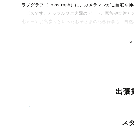
ラブグラフ（Lovegraph）は、カメラマンがご自宅
ービスです。カップルやご夫婦のデート、家族や友達と
七五三やお宮参りといったお子さまの記念行事も、自然
くなるような写真に仕上げます。
も
全国一律の安心料金でプロ品質をお届け
料金は全国どこでも一律。わかりやすく安心の価格設定
ピタリティを身につけたプロのカメラマンが全国47都道
残る素敵な撮影体験をお届けします。
丁寧なレタッチで思い出を美しく仕上げます
出張
撮影後は、独自の編集技術で写真の明るさや色合いを丁
上がりに。きっと「こんな写真を撮ってほしかった！」
覧ください。
ス