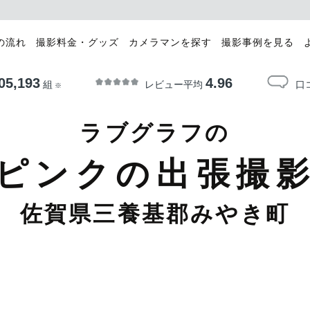
の流れ
撮影料金・グッズ
カメラマンを探す
撮影事例を見る
05,193
4.96
レビュー平均
口
組
※
ラブグラフの
ピンクの出張撮
佐賀県三養基郡みやき町