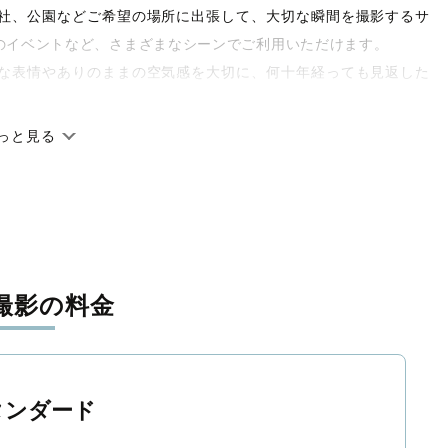
や神社、公園などご希望の場所に出張して、大切な瞬間を撮影するサ
のイベントなど、さまざまなシーンでご利用いただけます。
な表情やありのままの空気感を大切に、何十年経っても見返した
っと見る
です。オリジナルの研修と厳正な審査に合格し、撮影技術やホス
府県に在籍しています。創業10年のノウハウを活かし、思い出に
撮影の料金
寧に調整。自然な雰囲気を残しつつも、おしゃれで洗練された仕
と思える一枚に出会えます。まずは、ラブグラフの
撮影事例
をご
タンダード