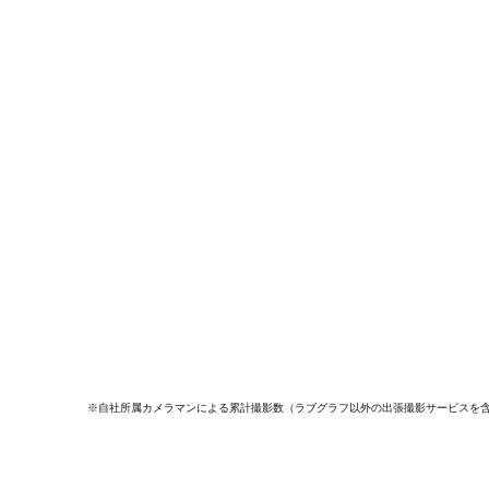
※自社所属カメラマンによる累計撮影数（ラブグラフ以外の出張撮影サービスを