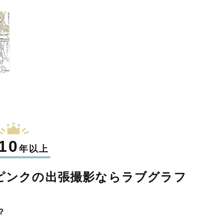
10
年以上
ピンクの
出張撮影なら
ラブグラフ
？