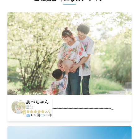
ィを身につけたプロのカメラマンが全国47都道府県に在籍してい
ます。創業10年のノウハウを活かし、思い出に残る素敵な撮影体
験をお届けします。
丁寧なレタッチで思い出を美しく仕上げます
撮影後は、独自の編集技術で写真の明るさや色合いを丁寧に調
整。自然な雰囲気を残しつつも、おしゃれで洗練された仕上がり
に。きっと「こんな写真を撮ってほしかった！」と思える一枚に
出会えます。まずは、ラブグラフの
撮影事例
をご覧ください。
あべちゃん
愛知
-----------------------------------------------...
5.0
169回
63件