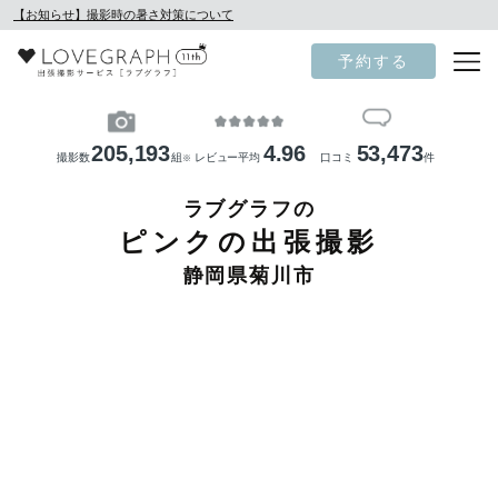
【お知らせ】撮影時の暑さ対策について
予約する
205,193
4.96
53,473
撮影数
組
レビュー平均
口コミ
件
※
ラブグラフの
ピンクの出張撮影
静岡県菊川市