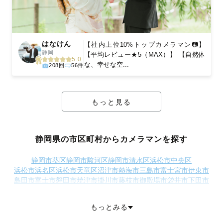
はなけん
【社内上位10%トップカメラマン📷】
静岡
【平均レビュー★5（MAX）】 【自然体
5.0
な、幸せな空...
208回
56件
もっと見る
静岡県の市区町村からカメラマンを探す
静岡市葵区
静岡市駿河区
静岡市清水区
浜松市中央区
浜松市浜名区
浜松市天竜区
沼津市
熱海市
三島市
富士宮市
伊東市
島田市
富士市
磐田市
焼津市
掛川市
藤枝市
御殿場市
袋井市
下田市
裾野市
湖西市
伊豆市
御前崎市
伊豆の国市
牧之原市
賀茂郡東伊豆町
賀茂郡河津町
賀茂郡南伊豆町
賀茂郡松崎町
もっとみる
賀茂郡西伊豆町
田方郡函南町
駿東郡清水町
駿東郡長泉町
駿東郡小山町
榛原郡吉田町
榛原郡川根本町
周智郡森町