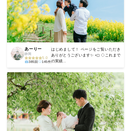
あーりー
はじめまして！ ページをご覧いただき
静岡
ありがとうございます✨ ▫◻ ◇これまで
5.0
の実績...
385回
145件