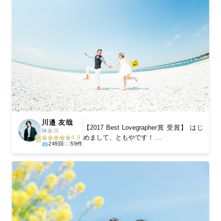
川邉 友哉
【2017 Best Lovegrapher賞 受賞】 はじ
神奈川
めまして、ともやです！ ...
4.9
249回
59件