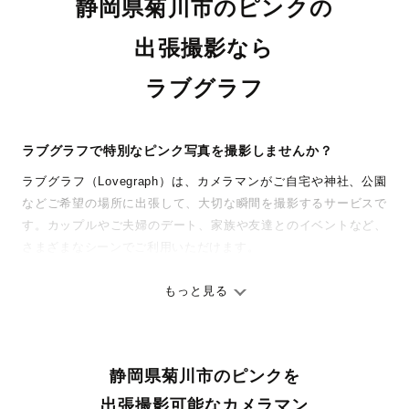
静岡県菊川市のピンクの
出張撮影なら
ラブグラフ
ラブグラフで特別なピンク写真を撮影しませんか？
ラブグラフ（Lovegraph）は、カメラマンがご自宅や神社、公園
などご希望の場所に出張して、大切な瞬間を撮影するサービスで
す。カップルやご夫婦のデート、家族や友達とのイベントなど、
さまざまなシーンでご利用いただけます。
七五三やお宮参りといったお子さまの記念行事も、自然な表情や
ありのままの空気感を大切に、何十年経っても見返したくなるよ
もっと見る
うな写真に仕上げます。
全国一律の安心料金でプロ品質をお届け
静岡県菊川市のピンクを
料金は全国どこでも一律。わかりやすく安心の価格設定です。オ
リジナルの研修と厳正な審査に合格し、撮影技術やホスピタリテ
出張撮影可能なカメラマン