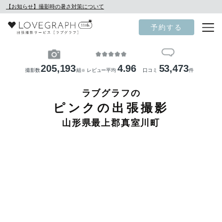
【お知らせ】撮影時の暑さ対策について
予約する
205,193
4.96
53,473
撮影数
組
レビュー平均
口コミ
件
※
ラブグラフの
ピンクの出張撮影
山形県最上郡真室川町