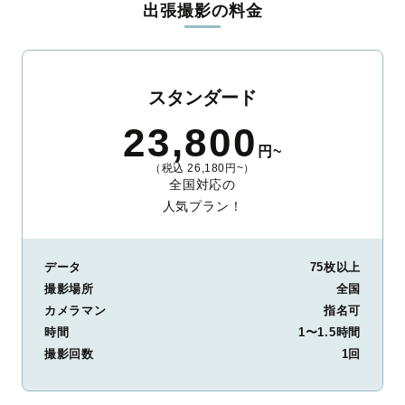
出張撮影の料金
ィを身につけたプロのカメラマンが全国47都道府県に在籍してい
ます。創業10年のノウハウを活かし、思い出に残る素敵な撮影体
験をお届けします。
丁寧なレタッチで思い出を美しく仕上げます
スタンダード
撮影後は、独自の編集技術で写真の明るさや色合いを丁寧に調
23,800
整。自然な雰囲気を残しつつも、おしゃれで洗練された仕上がり
円~
に。きっと「こんな写真を撮ってほしかった！」と思える一枚に
（税込 26,180円~）
出会えます。まずは、ラブグラフの
撮影事例
をご覧ください。
全国対応の
人気プラン！
データ
75枚以上
撮影場所
全国
カメラマン
指名可
時間
1〜1.5時間
撮影回数
1回