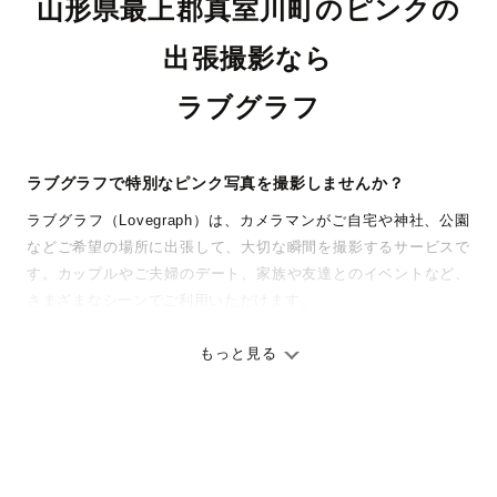
山形県最上郡真室川町のピンクの
出張撮影なら
ラブグラフ
ラブグラフで特別なピンク写真を撮影しませんか？
ラブグラフ（Lovegraph）は、カメラマンがご自宅や神社、公園
などご希望の場所に出張して、大切な瞬間を撮影するサービスで
す。カップルやご夫婦のデート、家族や友達とのイベントなど、
さまざまなシーンでご利用いただけます。
七五三やお宮参りといったお子さまの記念行事も、自然な表情や
ありのままの空気感を大切に、何十年経っても見返したくなるよ
もっと見る
うな写真に仕上げます。
全国一律の安心料金でプロ品質をお届け
料金は全国どこでも一律。わかりやすく安心の価格設定です。オ
リジナルの研修と厳正な審査に合格し、撮影技術やホスピタリテ