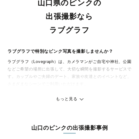
山口県のピンクの
出張撮影なら
ラブグラフ
ラブグラフで特別なピンク写真を撮影しませんか？
ラブグラフ（Lovegraph）は、カメラマンがご自宅や神社、公園
などご希望の場所に出張して、大切な瞬間を撮影するサービスで
す。カップルやご夫婦のデート、家族や友達とのイベントなど、
さまざまなシーンでご利用いただけます。
七五三やお宮参りといったお子さまの記念行事も、自然な表情や
ありのままの空気感を大切に、何十年経っても見返したくなるよ
もっと見る
うな写真に仕上げます。
全国一律の安心料金でプロ品質をお届け
山口のピンクの出張撮影事例
料金は全国どこでも一律。わかりやすく安心の価格設定です。オ
リジナルの研修と厳正な審査に合格し、撮影技術やホスピタリテ
Murakami Family 2022
O Family
M ７５３
七五三