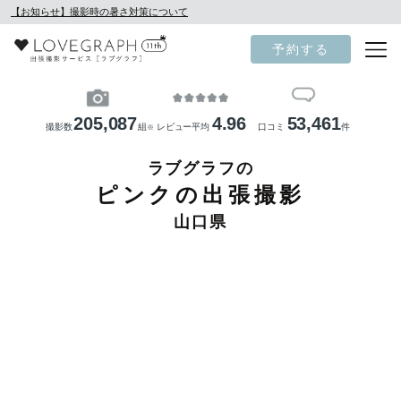
【お知らせ】撮影時の暑さ対策について
予約する
205,087
4.96
53,461
撮影数
組
レビュー平均
口コミ
件
※
ラブグラフの
ピンクの出張撮影
山口県