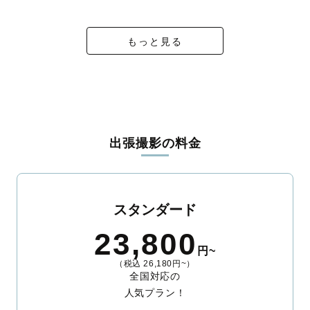
ィを身につけたプロのカメラマンが全国47都道府県に在籍してい
ます。創業10年のノウハウを活かし、思い出に残る素敵な撮影体
験をお届けします。
もっと見る
丁寧なレタッチで思い出を美しく仕上げます
撮影後は、独自の編集技術で写真の明るさや色合いを丁寧に調
整。自然な雰囲気を残しつつも、おしゃれで洗練された仕上がり
に。きっと「こんな写真を撮ってほしかった！」と思える一枚に
出会えます。まずは、ラブグラフの
撮影事例
をご覧ください。
出張撮影の料金
スタンダード
23,800
円~
（税込 26,180円~）
全国対応の
人気プラン！