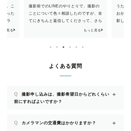
影が、こ
撮影前でのLINEのやりとりで、撮影の
うたう
になった
ことについて色々相談したのですが、全
おかけ
) リラ
てにきちんと返信してくださって、さら
影して
さり、ま
に素敵な提案もしてくださって、安心し
で、大
っと見る
もっと見る
手懐ける
て撮影に行くことができました！ 移動
！また撮
があったり着替えがあったりと、大変な
 また、
撮影でしたが、付き合ってくださって、
くお願い
そして素敵な写真を撮っていただけてほ
した！
んとに嬉しかったです！♡ また、写真
よくある質問
を残したいと思った時には、是非お願い
したいなぁと思いました！
＋
Q
撮影申し込みは、撮影希望日からどれくらい
前にすればよいですか？
＋
Q
カメラマンの交通費はかかりますか？