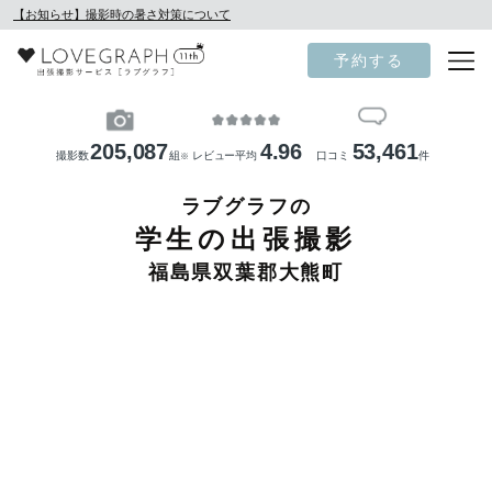
【お知らせ】撮影時の暑さ対策について
予約する
205,087
4.96
53,461
撮影数
組
レビュー平均
口コミ
件
※
ラブグラフの
学生の出張撮影
福島県双葉郡大熊町