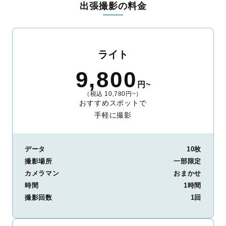
出張撮影の料金
ィを身につけたプロのカメラマンが全国47都道府県に在籍してい
ます。創業10年のノウハウを活かし、思い出に残る素敵な撮影体
験をお届けします。
丁寧なレタッチで思い出を美しく仕上げます
ライト
撮影後は、独自の編集技術で写真の明るさや色合いを丁寧に調
9,800
整。自然な雰囲気を残しつつも、おしゃれで洗練された仕上がり
円~
に。きっと「こんな写真を撮ってほしかった！」と思える一枚に
（税込 10,780円~）
出会えます。まずは、ラブグラフの
撮影事例
をご覧ください。
おすすめスポットで
手軽に撮影
データ
10枚
撮影場所
一部限定
カメラマン
おまかせ
時間
1時間
撮影回数
1回