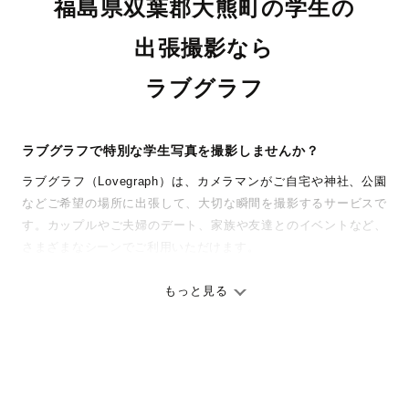
福島県双葉郡大熊町の学生の
出張撮影なら
ラブグラフ
ラブグラフで特別な学生写真を撮影しませんか？
ラブグラフ（Lovegraph）は、カメラマンがご自宅や神社、公園
などご希望の場所に出張して、大切な瞬間を撮影するサービスで
す。カップルやご夫婦のデート、家族や友達とのイベントなど、
さまざまなシーンでご利用いただけます。
七五三やお宮参りといったお子さまの記念行事も、自然な表情や
ありのままの空気感を大切に、何十年経っても見返したくなるよ
もっと見る
うな写真に仕上げます。
全国一律の安心料金でプロ品質をお届け
料金は全国どこでも一律。わかりやすく安心の価格設定です。オ
リジナルの研修と厳正な審査に合格し、撮影技術やホスピタリテ