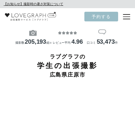
【お知らせ】撮影時の暑さ対策について
予約する
205,193
4.96
53,473
撮影数
組
レビュー平均
口コミ
件
※
ラブグラフの
学生の出張撮影
広島県庄原市