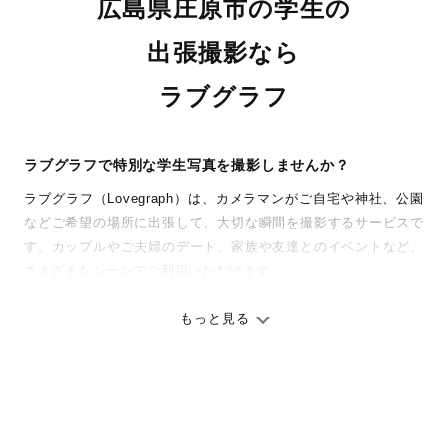
広島県庄原市の学生の
出張撮影なら
ラブグラフ
ラブグラフで特別な学生写真を撮影しませんか？
ラブグラフ（Lovegraph）は、カメラマンがご自宅や神社、公園
などご希望の場所に出張して、大切な瞬間を撮影するサービスで
す。カップルやご夫婦のデート、家族や友達とのイベントなど、
さまざまなシーンでご利用いただけます。
七五三やお宮参りといったお子さまの記念行事も、自然な表情や
ありのままの空気感を大切に、何十年経っても見返したくなるよ
もっと見る
うな写真に仕上げます。
全国一律の安心料金でプロ品質をお届け
料金は全国どこでも一律。わかりやすく安心の価格設定です。オ
リジナルの研修と厳正な審査に合格し、撮影技術やホスピタリテ