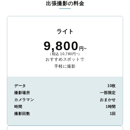
出張撮影の料金
ィを身につけたプロのカメラマンが全国47都道府県に在籍してい
ます。創業10年のノウハウを活かし、思い出に残る素敵な撮影体
験をお届けします。
丁寧なレタッチで思い出を美しく仕上げます
ライト
撮影後は、独自の編集技術で写真の明るさや色合いを丁寧に調
9,800
整。自然な雰囲気を残しつつも、おしゃれで洗練された仕上がり
円~
に。きっと「こんな写真を撮ってほしかった！」と思える一枚に
（税込 10,780円~）
出会えます。まずは、ラブグラフの
撮影事例
をご覧ください。
おすすめスポットで
手軽に撮影
データ
10枚
撮影場所
一部限定
カメラマン
おまかせ
時間
1時間
撮影回数
1回