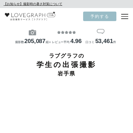
【お知らせ】撮影時の暑さ対策について
予約する
205,087
4.96
53,461
撮影数
組
レビュー平均
口コミ
件
※
ラブグラフの
学生の出張撮影
岩手県