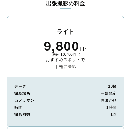
出張撮影の料金
ィを身につけたプロのカメラマンが全国47都道府県に在籍してい
ます。創業10年のノウハウを活かし、思い出に残る素敵な撮影体
験をお届けします。
丁寧なレタッチで思い出を美しく仕上げます
ライト
撮影後は、独自の編集技術で写真の明るさや色合いを丁寧に調
9,800
整。自然な雰囲気を残しつつも、おしゃれで洗練された仕上がり
円~
に。きっと「こんな写真を撮ってほしかった！」と思える一枚に
（税込 10,780円~）
出会えます。まずは、ラブグラフの
撮影事例
をご覧ください。
おすすめスポットで
手軽に撮影
データ
10枚
撮影場所
一部限定
カメラマン
おまかせ
時間
1時間
撮影回数
1回