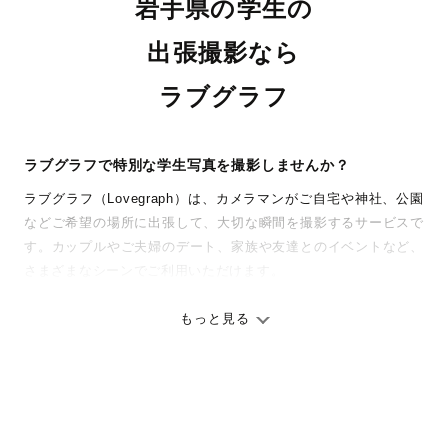
岩手県の学生の
出張撮影なら
ラブグラフ
ラブグラフで特別な学生写真を撮影しませんか？
ラブグラフ（Lovegraph）は、カメラマンがご自宅や神社、公園
などご希望の場所に出張して、大切な瞬間を撮影するサービスで
す。カップルやご夫婦のデート、家族や友達とのイベントなど、
さまざまなシーンでご利用いただけます。
七五三やお宮参りといったお子さまの記念行事も、自然な表情や
ありのままの空気感を大切に、何十年経っても見返したくなるよ
もっと見る
うな写真に仕上げます。
全国一律の安心料金でプロ品質をお届け
料金は全国どこでも一律。わかりやすく安心の価格設定です。オ
リジナルの研修と厳正な審査に合格し、撮影技術やホスピタリテ