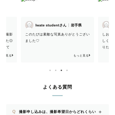
手県
Iwate studentさん
岩手県
I
真を撮影
このたびは素敵な写真ありがとうござい
しおり
した🙂
ました♡
しく撮
なって
りたい
春からも
撮るこ
っと見る
もっと見る
かより
くださ
わせて
した！
しおり
よかっ
よくある質問
囲気で
くださ
とても楽
＋
Q
撮影申し込みは、撮影希望日からどれくらい
んなで