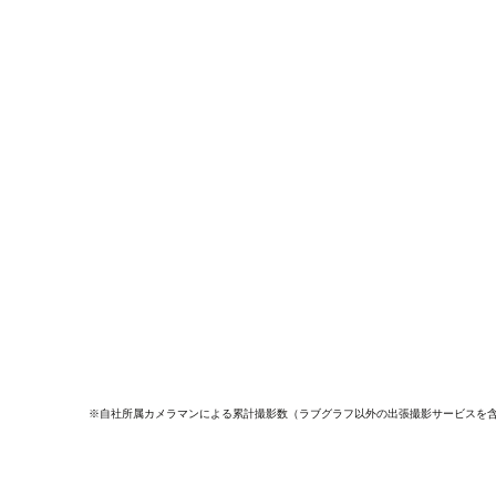
※自社所属カメラマンによる累計撮影数（ラブグラフ以外の出張撮影サービスを