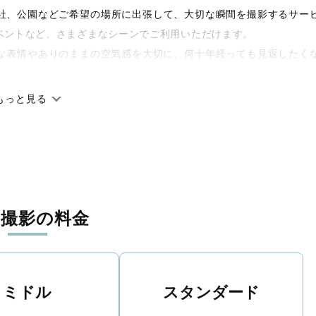
や神社、公園などご希望の場所に出張して、大切な瞬間を撮影するサー
ベントなど、さまざまなシーンでご利用いただけます。
な表情やありのままの空気感を大切に、何十年経っても見返したく
もっと見る
です。オリジナルの研修と厳正な審査に合格し、撮影技術やホスピ
に在籍しています。創業10年のノウハウを活かし、思い出に残る素
張撮影の料金
寧に調整。自然な雰囲気を残しつつも、おしゃれで洗練された仕上
える一枚に出会えます。まずは、ラブグラフの
撮影事例
をご覧くだ
ミドル
スタンダード