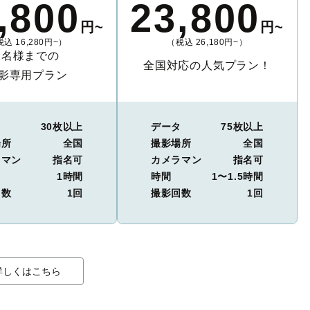
,800
23,800
円~
円~
込 16,280円~）
（税込 26,180円~）
2名様までの
全国対応の人気プラン！
影専用プラン
タ
30枚以上
データ
75枚以上
場所
全国
撮影場所
全国
ラマン
指名可
カメラマン
指名可
1時間
時間
1〜1.5時間
回数
1回
撮影回数
1回
詳しくはこちら