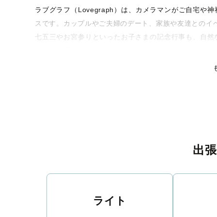
ラブグラフ（Lovegraph）は、カメラマンがご自宅
スです。カップルやご夫婦のデート、家族や友達とのイ
七五三やお宮参りといったお子さまの記念行事も、自然
るような写真に仕上げます。
全国一律の安心料金でプロ品質をお届け
料金は全国どこでも一律。わかりやすく安心の価格設定
リティを身につけたプロのカメラマンが全国47都道府県
な撮影体験をお届けします。
丁寧なレタッチで思い出を美しく仕上げます
出
撮影後は、独自の編集技術で写真の明るさや色合いを丁
りに。きっと「こんな写真を撮ってほしかった！」と思
い。
ライト