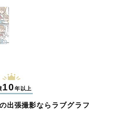
10
績
年以上
の
出張撮影なら
ラブグラフ