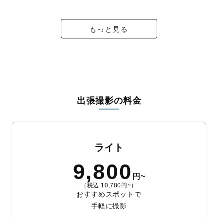
ィを身につけたプロのカメラマンが全国47都道府県に在籍してい
ます。創業10年のノウハウを活かし、思い出に残る素敵な撮影体
験をお届けします。
もっと見る
丁寧なレタッチで思い出を美しく仕上げます
撮影後は、独自の編集技術で写真の明るさや色合いを丁寧に調
整。自然な雰囲気を残しつつも、おしゃれで洗練された仕上がり
に。きっと「こんな写真を撮ってほしかった！」と思える一枚に
出会えます。まずは、ラブグラフの
撮影事例
をご覧ください。
出張撮影の料金
ライト
9,800
円~
（税込 10,780円~）
おすすめスポットで
手軽に撮影