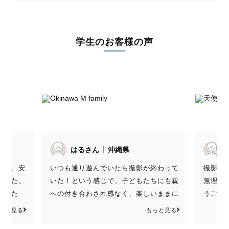
学生のお客様の声
はるさん
沖縄県
撮影当
さり、安
いつも通り遊んでいたら撮影が終わって
無理な
ました。
いた！という感じで、子どもたちにも親
うござ
ました
への付き合わされ感なく、楽しいままに
本当に
した
撮影を終えられたのがとても良かったで
っと見る
もっと見る
て、学
す。 次男は海に着いた時「水着もって