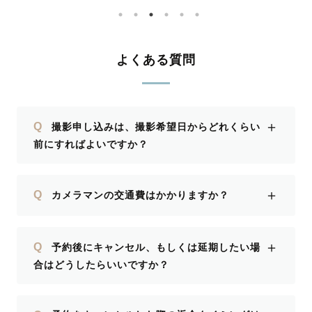
とがで
きた？」と聞いてきたくらい、普段の場
所に遊びに行く感覚だったのが、写真に
も自然な姿となって写っていて、とって
もわたしたち家族らしい撮影になったな
よくある質問
と思っています。 ありがとうございま
した！
＋
Q
撮影申し込みは、撮影希望日からどれくらい
前にすればよいですか？
＋
Q
カメラマンの交通費はかかりますか？
＋
Q
予約後にキャンセル、もしくは延期したい場
合はどうしたらいいですか？