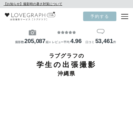
【お知らせ】撮影時の暑さ対策について
予約する
205,087
4.96
53,461
撮影数
組
レビュー平均
口コミ
件
※
ラブグラフの
学生の出張撮影
沖縄県