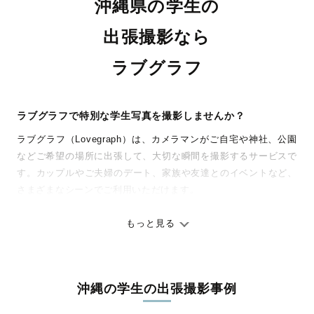
沖縄県の学生の
出張撮影なら
ラブグラフ
ラブグラフで特別な学生写真を撮影しませんか？
ラブグラフ（Lovegraph）は、カメラマンがご自宅や神社、公園
などご希望の場所に出張して、大切な瞬間を撮影するサービスで
す。カップルやご夫婦のデート、家族や友達とのイベントなど、
さまざまなシーンでご利用いただけます。
七五三やお宮参りといったお子さまの記念行事も、自然な表情や
ありのままの空気感を大切に、何十年経っても見返したくなるよ
もっと見る
うな写真に仕上げます。
全国一律の安心料金でプロ品質をお届け
沖縄の学生の出張撮影事例
料金は全国どこでも一律。わかりやすく安心の価格設定です。オ
リジナルの研修と厳正な審査に合格し、撮影技術やホスピタリテ
七五三＆小学校入学＠護国神社
Okinawa M family
名桜大学×卒業式
祝♡卒業♡