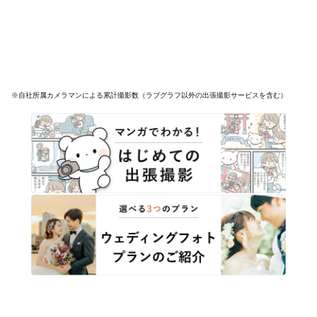
※自社所属カメラマンによる累計撮影数（ラブグラフ以外の出張撮影サービスを含む）