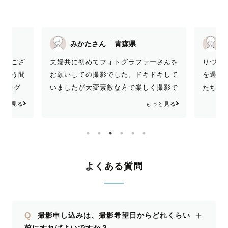
みかたさん
青森県
Y
とうござ
夫婦共に初めてフォトグラファーさんを
りづさ
という間
お願いしての撮影でした。ドキドキして
を過ご
ディング
いましたが大変素敵な方で楽しく撮影で
たちの
中で、モ
きました😆 なかなか冷え込む日でした
くださ
っと見る
もっと見る
amの写真
がホッカイロなども用意していただき、
た！！
とがきっ
お気遣いに感謝です🙇‍♀️ できた写真も想
した＾＾
像以上で、やっぱりプロに任せてよかっ
安心で
たと思いました！ 本当にありがとうご
めていた
ざいました！！とても良い思い出になり
よくある質問
できまし
ました✨
で、撮影
た！！
＋
Q
撮影申し込みは、撮影希望日からどれくらい