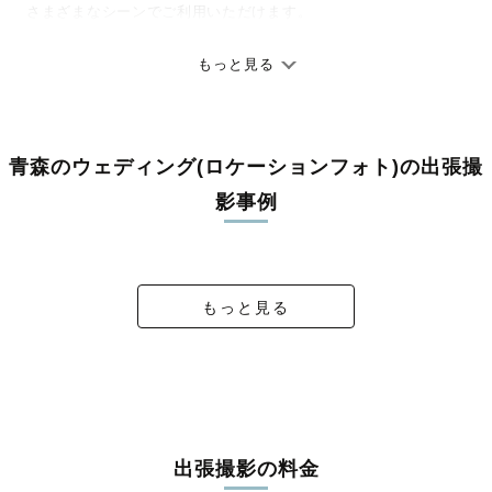
さまざまなシーンでご利用いただけます。
七五三やお宮参りといったお子さまの記念行事も、自然な表情や
ありのままの空気感を大切に、何十年経っても見返したくなるよ
もっと見る
うな写真に仕上げます。
全国一律の安心料金でプロ品質をお届け
青森のウェディング(ロケーションフォト)の出張撮
料金は全国どこでも一律。わかりやすく安心の価格設定です。オ
リジナルの研修と厳正な審査に合格し、撮影技術やホスピタリテ
影事例
ィを身につけたプロのカメラマンが全国47都道府県に在籍してい
これからも君と二人で笑っていたくて
1st weddingAnniversary
winter wedding photo
"もったいない"景色
ます。創業10年のノウハウを活かし、思い出に残る素敵な撮影体
験をお届けします。
もっと見る
丁寧なレタッチで思い出を美しく仕上げます
撮影後は、独自の編集技術で写真の明るさや色合いを丁寧に調
整。自然な雰囲気を残しつつも、おしゃれで洗練された仕上がり
に。きっと「こんな写真を撮ってほしかった！」と思える一枚に
出会えます。まずは、ラブグラフの
撮影事例
をご覧ください。
出張撮影の料金