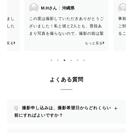
k.uさん
沖縄県
撮影を
事前のご連絡の段階から、とても丁寧に
がとうご
う！！
ご対応してくださり安心して当日を迎え
、普段あ
誰より
ることができました！ 子どもたちの自
の前は緊
た！撮
然な笑顔を引き出し、要望に沿ったシチ
とゆきこ
を見て
もっと見る
っと見る
ュエーションから、その時の良さそうな
、とても
現され
ポージングのご提案もしてくださったり
した。予
っぱい
と、撮影もスムーズに進めてくださいま
段の私た
に撮影
した。 10月とはいえ、石垣島の暑い日
ージだっ
差しの中、たけさんの明るい笑顔と優し
たので、
よくある質問
い声かけで緊張していた私たちまで笑顔
ました！
になり、想像以上に素敵な写真を撮って
リでした
いただけました！ 家族みんな大満足で
たかった
＋
Q
撮影申し込みは、撮影希望日からどれくらい
す✨ また石垣島で撮影をする際はたけ
んにお願
前にすればよいですか？
さんにお願いしたいです。 この度は本
にありがと
当にありがとうございました✨