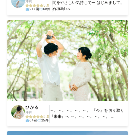
沖縄
間をやさしい気持ちでー はじめまして。
5.0
石垣島Lov...
217回
68件
ひかる
～。～。～。～。～。 『今』を切り取り
沖縄
『未来』へ ～。～。～。～。～。 ...
5.0
64回
25件