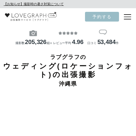
【お知らせ】撮影時の暑さ対策について
予約する
205,326
4.96
53,484
撮影数
組
レビュー平均
口コミ
件
※
ラブグラフの
ウェディング(ロケーションフォ
ト)の出張撮影
沖縄県