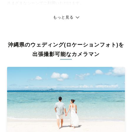
さまざまなシーンでご利用いただけます。
七五三やお宮参りといったお子さまの記念行事も、自然な表情や
ありのままの空気感を大切に、何十年経っても見返したくなるよ
もっと見る
うな写真に仕上げます。
全国一律の安心料金でプロ品質をお届け
沖縄県のウェディング(ロケーションフォト)を
料金は全国どこでも一律。わかりやすく安心の価格設定です。オ
リジナルの研修と厳正な審査に合格し、撮影技術やホスピタリテ
出張撮影可能なカメラマン
ィを身につけたプロのカメラマンが全国47都道府県に在籍してい
ます。創業10年のノウハウを活かし、思い出に残る素敵な撮影体
験をお届けします。
丁寧なレタッチで思い出を美しく仕上げます
撮影後は、独自の編集技術で写真の明るさや色合いを丁寧に調
整。自然な雰囲気を残しつつも、おしゃれで洗練された仕上がり
に。きっと「こんな写真を撮ってほしかった！」と思える一枚に
出会えます。まずは、ラブグラフの
撮影事例
をご覧ください。