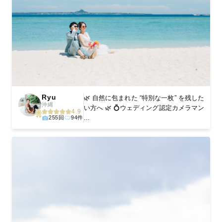
Ryu
🌿 自然に包まれた “特別な一枚” を残した
沖縄
い方へ 🌿 💍ウェディング認定カメラマン
4.9
...
255回
94件