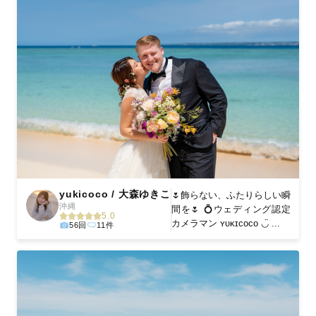
yukicoco / 大森ゆきこ
🌷飾らない、ふたりらしい瞬
沖縄
間を🌷 💍ウェディング認定
5.0
カメラマン ʏᴜᴋɪᴄᴏᴄᴏ ◡̈ ...
56回
11件