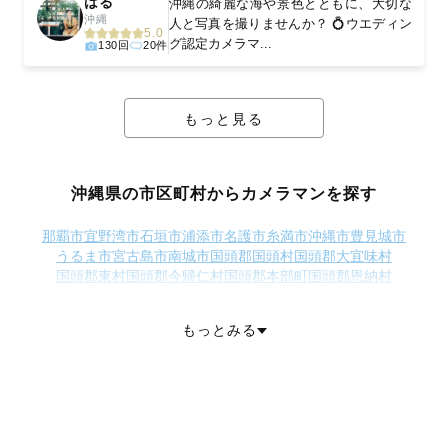
はる
沖縄の綺麗な海や景色とともに、大切な
沖縄
人と写真を撮りませんか？ 💍ウエディン
5.0
グ認定カメラマ...
130回
20件
もっと見る
沖縄県の市区町村からカメラマンを探す
那覇市
宜野湾市
石垣市
浦添市
名護市
糸満市
沖縄市
豊見城市
うるま市
宮古島市
南城市
国頭郡国頭村
国頭郡大宜味村
国頭郡東村
国頭郡今帰仁村
国頭郡本部町
国頭郡恩納村
国頭郡宜野座村
国頭郡金武町
国頭郡伊江村
中頭郡読谷村
中頭郡嘉手納町
中頭郡北谷町
中頭郡北中城村
中頭郡中城村
もっとみる
中頭郡西原町
島尻郡与那原町
島尻郡南風原町
島尻郡渡嘉敷村
島尻郡座間味村
島尻郡粟国村
島尻郡渡名喜村
島尻郡南大東村
島尻郡北大東村
島尻郡伊平屋村
島尻郡伊是名村
島尻郡久米島町
島尻郡八重瀬町
宮古郡多良間村
八重山郡竹富町
八重山郡与那国町