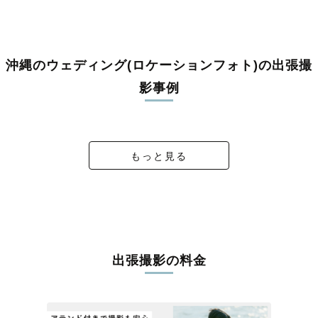
沖縄のウェディング(ロケーションフォト)の出張撮
影事例
永遠は、この瞬間から。
wedding photo𓂃◌𓈒𓐍
Happy wedding Y&N
Okinawa Wedding🏖️
もっと見る
出張撮影の料金