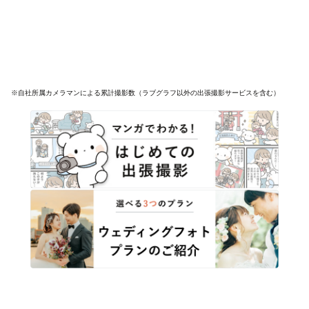
※自社所属カメラマンによる累計撮影数（ラブグラフ以外の出張撮影サービスを含む）