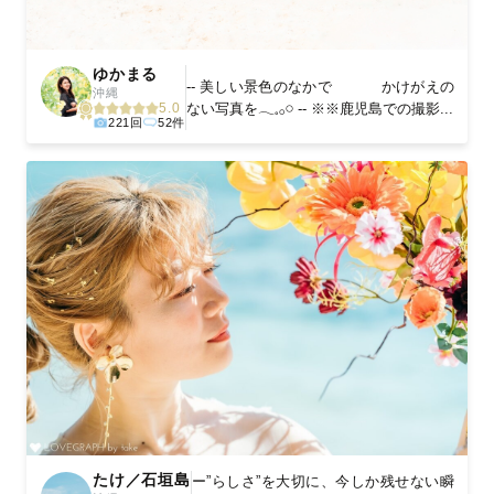
ゆかまる
-- 美しい景色のなかで かけがえの
沖縄
ない写真を𓂃𓈒𓂂𓏸 -- ※※鹿児島での撮影...
5.0
221回
52件
たけ／石垣島
ー”らしさ”を大切に、今しか残せない瞬