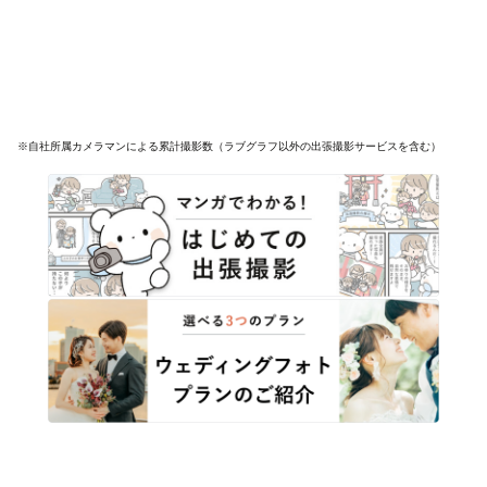
※自社所属カメラマンによる累計撮影数（ラブグラフ以外の出張撮影サービスを含む）