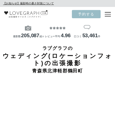
【お知らせ】撮影時の暑さ対策について
予約する
205,087
4.96
53,461
撮影数
組
レビュー平均
口コミ
件
※
ラブグラフの
ウェディング(ロケーションフォ
ト)の出張撮影
青森県北津軽郡鶴田町