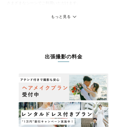
さまざまなシーンでご利用いただけます。
七五三やお宮参りといったお子さまの記念行事も、自然な表情や
ありのままの空気感を大切に、何十年経っても見返したくなるよ
もっと見る
うな写真に仕上げます。
全国一律の安心料金でプロ品質をお届け
料金は全国どこでも一律。わかりやすく安心の価格設定です。オ
リジナルの研修と厳正な審査に合格し、撮影技術やホスピタリテ
出張撮影の料金
ィを身につけたプロのカメラマンが全国47都道府県に在籍してい
ます。創業10年のノウハウを活かし、思い出に残る素敵な撮影体
験をお届けします。
丁寧なレタッチで思い出を美しく仕上げます
撮影後は、独自の編集技術で写真の明るさや色合いを丁寧に調
整。自然な雰囲気を残しつつも、おしゃれで洗練された仕上がり
に。きっと「こんな写真を撮ってほしかった！」と思える一枚に
出会えます。まずは、ラブグラフの
撮影事例
をご覧ください。