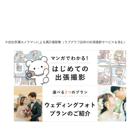
※自社所属カメラマンによる累計撮影数（ラブグラフ以外の出張撮影サービスを含む）