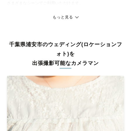
さまざまなシーンでご利用いただけます。
七五三やお宮参りといったお子さまの記念行事も、自然な表情や
ありのままの空気感を大切に、何十年経っても見返したくなるよ
もっと見る
うな写真に仕上げます。
全国一律の安心料金でプロ品質をお届け
千葉県浦安市のウェディング(ロケーションフ
料金は全国どこでも一律。わかりやすく安心の価格設定です。オ
リジナルの研修と厳正な審査に合格し、撮影技術やホスピタリテ
ォト)を
ィを身につけたプロのカメラマンが全国47都道府県に在籍してい
出張撮影可能なカメラマン
ます。創業10年のノウハウを活かし、思い出に残る素敵な撮影体
験をお届けします。
丁寧なレタッチで思い出を美しく仕上げます
撮影後は、独自の編集技術で写真の明るさや色合いを丁寧に調
整。自然な雰囲気を残しつつも、おしゃれで洗練された仕上がり
に。きっと「こんな写真を撮ってほしかった！」と思える一枚に
出会えます。まずは、ラブグラフの
撮影事例
をご覧ください。