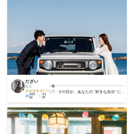
だざい
◌◍┈┈┈┈┈┈┈┈┈┈┈┈┈┈┈┈┈┈
東京
5.0
⿻*.· その日が、あなたの “好きな自分” に...
463
41
回
件