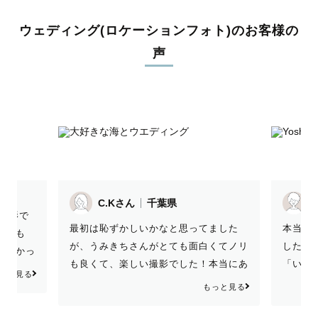
ウェディング(ロケーションフォト)のお客様の
声
N.Mさん
千葉県
ました
本当に楽しかったです。 前撮り撮影で
最初は
くてノリ
したが、家族写真もお願いし、家族も
が、う
本当にあ
「いいカメラマンさんに出会えてよかっ
も良く
いで
たね」と喜んでいました。これから何度
っとい
っと見る
もっと見る
います♪
もこの日のこと、miyuchoさんのことを
す！！
思い出して過ごしていきます。