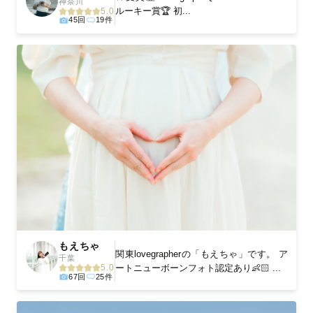
神奈川
ルーキー賞🏆 初...
5.0
45回
19件
もえちゃ
関東lovegrapherの「もえちゃ」です。 ア
千葉
ートニューボーンフォト認定あり👶🏻 ...
5.0
67回
25件