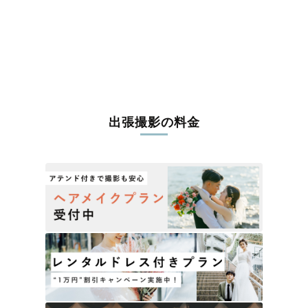
長生郡長南町
夷隅郡大多喜町
夷隅郡御宿町
安房郡鋸南町
出張撮影の料金