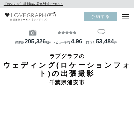
【お知らせ】撮影時の暑さ対策について
予約する
205,326
4.96
53,484
撮影数
組
レビュー平均
口コミ
件
※
ラブグラフの
ウェディング(ロケーションフォ
ト)の出張撮影
千葉県浦安市