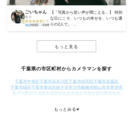
ごいちゃん
【「写真から笑い声が聞こえる」】 特別
東京
な日にこそ、いつもの幸せを、いつも通
5.0
りの2人で。 ...
269回
56件
もっと見る
千葉県の市区町村からカメラマンを探す
千葉市中央区
千葉市花見川区
千葉市稲毛区
千葉市若葉区
千葉市緑区
千葉市美浜区
銚子市
市川市
船橋市
館山市
木更津市
松戸市
野田市
茂原市
成田市
佐倉市
東金市
旭市
習志野市
柏市
勝浦市
市原市
流山市
八千代市
我孫子市
鴨川市
鎌ケ谷市
君津市
富津市
四街道市
袖ケ浦市
八街市
印西市
白井市
富里市
南房総市
もっとみる
匝瑳市
香取市
山武市
いすみ市
大網白里市
印旛郡酒々井町
印旛郡栄町
香取郡神崎町
香取郡多古町
香取郡東庄町
山武郡九十九里町
山武郡芝山町
山武郡横芝光町
長生郡一宮町
長生郡睦沢町
長生郡長生村
長生郡白子町
長生郡長柄町