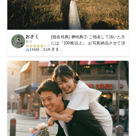
おさく
[指名特典] 🎁特典① ご指名して頂いた方
東京
には『100枚以上』 お写真納品させて頂
5.0
きま...
154回
51件