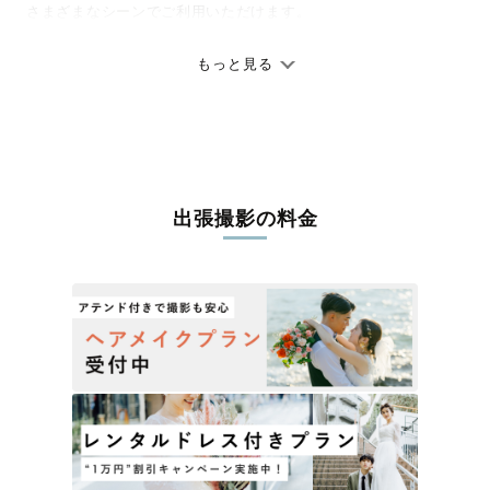
さまざまなシーンでご利用いただけます。
七五三やお宮参りといったお子さまの記念行事も、自然な表情や
ありのままの空気感を大切に、何十年経っても見返したくなるよ
もっと見る
うな写真に仕上げます。
全国一律の安心料金でプロ品質をお届け
料金は全国どこでも一律。わかりやすく安心の価格設定です。オ
リジナルの研修と厳正な審査に合格し、撮影技術やホスピタリテ
出張撮影の料金
ィを身につけたプロのカメラマンが全国47都道府県に在籍してい
ます。創業10年のノウハウを活かし、思い出に残る素敵な撮影体
験をお届けします。
丁寧なレタッチで思い出を美しく仕上げます
撮影後は、独自の編集技術で写真の明るさや色合いを丁寧に調
整。自然な雰囲気を残しつつも、おしゃれで洗練された仕上がり
に。きっと「こんな写真を撮ってほしかった！」と思える一枚に
出会えます。まずは、ラブグラフの
撮影事例
をご覧ください。