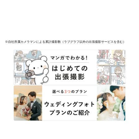
※自社所属カメラマンによる累計撮影数（ラブグラフ以外の出張撮影サービスを含む）