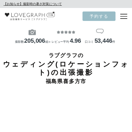
【お知らせ】撮影時の暑さ対策について
予約する
205,006
4.96
53,446
撮影数
組
レビュー平均
口コミ
件
※
ラブグラフの
ウェディング(ロケーションフォ
ト)の出張撮影
福島県喜多方市