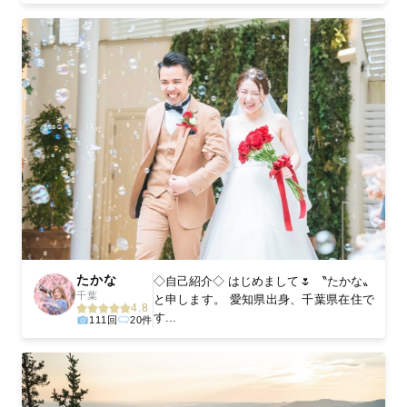
たかな
◇自己紹介◇ はじめまして🌷 〝たかな〟
千葉
と申します。 愛知県出身、千葉県在住で
4.8
す...
111回
20件