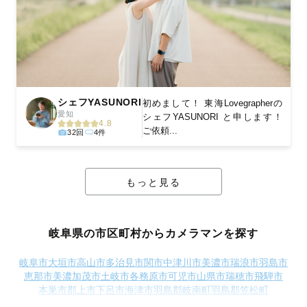
シェフYASUNORI
初めまして！ 東海Lovegrapherの
愛知
シェフYASUNORI と申します！
4.8
ご依頼...
32回
4件
もっと見る
岐阜県の市区町村からカメラマンを探す
岐阜市
大垣市
高山市
多治見市
関市
中津川市
美濃市
瑞浪市
羽島市
恵那市
美濃加茂市
土岐市
各務原市
可児市
山県市
瑞穂市
飛騨市
本巣市
郡上市
下呂市
海津市
羽島郡岐南町
羽島郡笠松町
養老郡養老町
不破郡垂井町
不破郡関ケ原町
安八郡神戸町