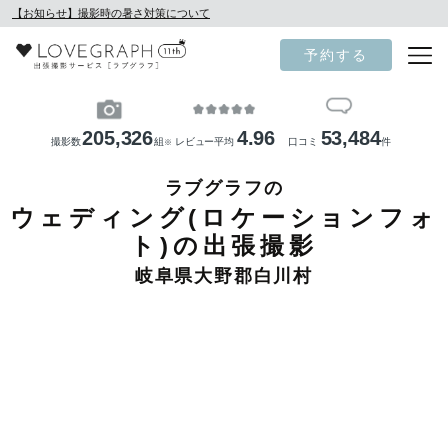
【お知らせ】撮影時の暑さ対策について
予約する
205,326
4.96
53,484
撮影数
組
レビュー平均
口コミ
件
※
ラブグラフの
ウェディング(ロケーションフォ
ト)の出張撮影
岐阜県大野郡白川村