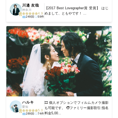
川邉 友哉
【2017 Best Lovegrapher賞 受賞】 はじ
神奈川
めまして、ともやです！ ...
4.9
249回
59件
ハルキ
🎞️ 個人オプションでフィルムカメラ撮影
愛知
も可能です。 🧒ファミリー撮影割引:指名
5.0
料金5,00...
289回
74件