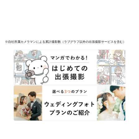
※自社所属カメラマンによる累計撮影数（ラブグラフ以外の出張撮影サービスを含む）