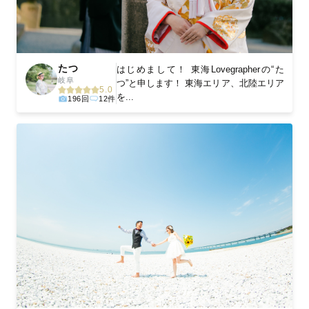
たつ
はじめまして！ 東海Lovegrapherの“た
岐阜
つ”と申します！ 東海エリア、北陸エリア
5.0
を...
196回
12件