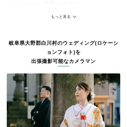
さまざまなシーンでご利用いただけます。
七五三やお宮参りといったお子さまの記念行事も、自然な表情や
ありのままの空気感を大切に、何十年経っても見返したくなるよ
もっと見る
うな写真に仕上げます。
全国一律の安心料金でプロ品質をお届け
岐阜県大野郡白川村のウェディング(ロケーシ
料金は全国どこでも一律。わかりやすく安心の価格設定です。オ
リジナルの研修と厳正な審査に合格し、撮影技術やホスピタリテ
ョンフォト)を
ィを身につけたプロのカメラマンが全国47都道府県に在籍してい
出張撮影可能なカメラマン
ます。創業10年のノウハウを活かし、思い出に残る素敵な撮影体
験をお届けします。
丁寧なレタッチで思い出を美しく仕上げます
撮影後は、独自の編集技術で写真の明るさや色合いを丁寧に調
整。自然な雰囲気を残しつつも、おしゃれで洗練された仕上がり
に。きっと「こんな写真を撮ってほしかった！」と思える一枚に
出会えます。まずは、ラブグラフの
撮影事例
をご覧ください。