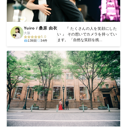
Yuiro / 桑原 由衣
『 たくさんの人を笑顔にした
大阪
い 』 その想いでカメラを持ってい
5.0
ます。 「自然な笑顔を残...
139回
34件