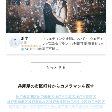
あず
〈ウェディング撮影について〉 ウェディ
兵庫
ング二次会プラン：○対応可能 雨撮影：○
5.0
対応可能 ...
240回
30件
もっと見る
兵庫県の市区町村からカメラマンを探す
神戸市東灘区
神戸市灘区
神戸市兵庫区
神戸市長田区
神戸市須磨区
神戸市垂水区
神戸市北区
神戸市中央区
神戸市西区
姫路市
尼崎市
明石市
西宮市
洲本市
芦屋市
伊丹市
相生市
豊岡市
加古川市
赤穂市
西脇市
宝塚市
三木市
高砂市
川西市
小野市
三田市