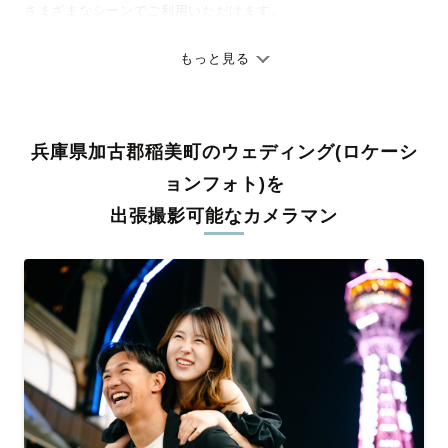
さまざまなシーンでご利用いただけます。
七五三やお宮参りといったお子さまの記念行事も、自然な表情や
ありのままの空気感を大切に、何十年経っても見返したくなるよ
もっと見る
うな写真に仕上げます。
全国一律の安心料金でプロ品質をお届け
兵庫県加古郡稲美町のウェディング(ロケーシ
料金は全国どこでも一律。わかりやすく安心の価格設定です。オ
リジナルの研修と厳正な審査に合格し、撮影技術やホスピタリテ
ョンフォト)を
ィを身につけたプロのカメラマンが全国47都道府県に在籍してい
出張撮影可能なカメラマン
ます。創業10年のノウハウを活かし、思い出に残る素敵な撮影体
験をお届けします。
丁寧なレタッチで思い出を美しく仕上げます
撮影後は、独自の編集技術で写真の明るさや色合いを丁寧に調
整。自然な雰囲気を残しつつも、おしゃれで洗練された仕上がり
に。きっと「こんな写真を撮ってほしかった！」と思える一枚に
出会えます。まずは、ラブグラフの
撮影事例
をご覧ください。