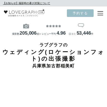
【お知らせ】撮影時の暑さ対策について
予約する
205,006
4.96
53,446
撮影数
組
レビュー平均
口コミ
件
※
ラブグラフの
ウェディング(ロケーションフォ
ト)の出張撮影
兵庫県加古郡稲美町