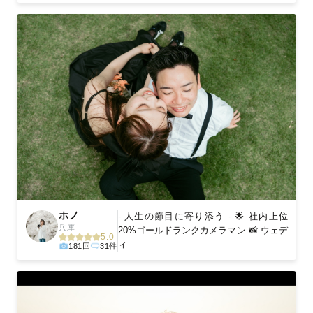
ホノ
- 人生の節目に寄り添う - 🌟 社内上位
兵庫
20%ゴールドランクカメラマン 📸 ウェデ
5.0
ィ...
181回
31件