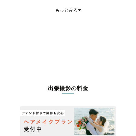
加西市
丹波篠山市
養父市
丹波市
南あわじ市
朝来市
淡路市
宍粟市
もっとみる
加東市
たつの市
川辺郡猪名川町
多可郡多可町
加古郡播磨町
神崎郡市川町
神崎郡福崎町
神崎郡神河町
揖保郡太子町
赤穂郡上郡町
佐用郡佐用町
美方郡香美町
美方郡新温泉町
出張撮影の料金