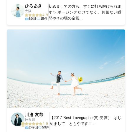
ひろあき
初めましての方も、すぐに打ち解けられま
大阪
す✨ ポージングだけでなく、何気ない瞬
4.9
間やその場の空気...
60回
15件
川邉 友哉
【2017 Best Lovegrapher賞 受賞】 はじ
神奈川
めまして、ともやです！ ...
4.9
249回
59件