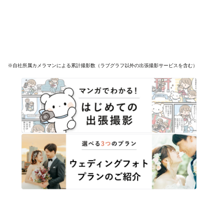
※自社所属カメラマンによる累計撮影数（ラブグラフ以外の出張撮影サービスを含む）