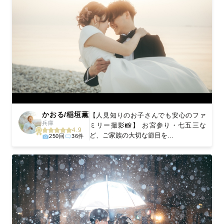
かおる/稲垣薫
【人見知りのお子さんでも安心のファ
兵庫
ミリー撮影📸】 お宮参り・七五三な
4.9
ど、ご家族の大切な節目を...
250回
36件