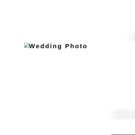
ア
Wedding 