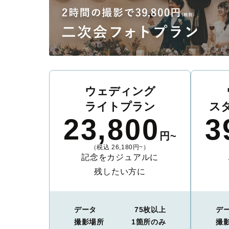
ウェディング
ライトプラン
ス
23,800
3
円~
（税込 26,180円~）
記念をカジュアルに
残したい方に
データ
75枚以上
デ
撮影場所
1箇所のみ
撮