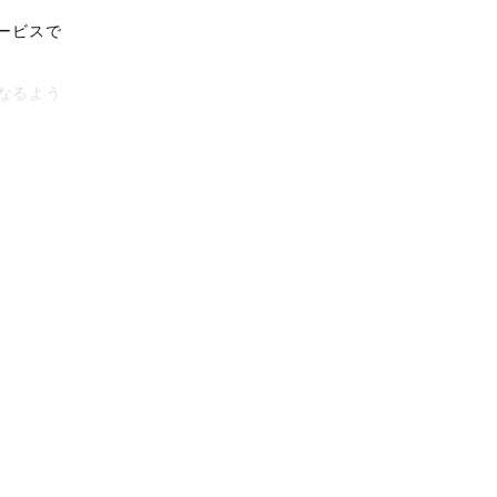
ービスで
なるよう
タリティ
影体験を
がりに。