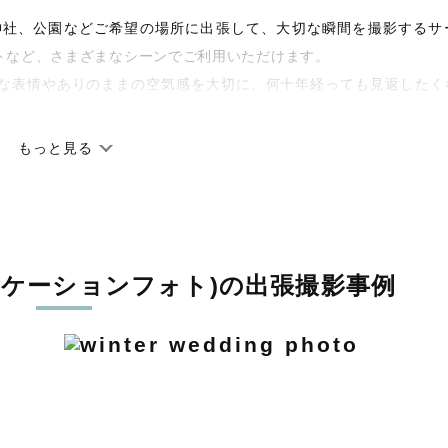
宅や神社、公園などご希望の場所に出張して、大切な瞬間を撮影するサ
トなど、さまざまなシーンでご利用いただけます。
な表情やありのままの空気感を大切に、何十年経っても見返したく
もっと見る
です。オリジナルの研修と厳正な審査に合格し、撮影技術やホスピ
しています。創業10年のノウハウを活かし、思い出に残る素敵な撮
ロケーションフォト)の出張撮影事例
寧に調整。自然な雰囲気を残しつつも、おしゃれで洗練された仕上
枚に出会えます。まずは、ラブグラフの
撮影事例
をご覧ください。