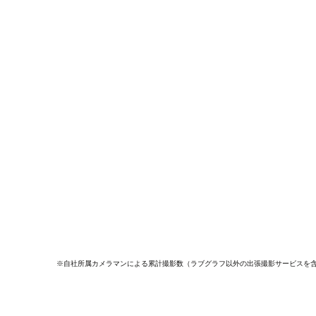
※自社所属カメラマンによる累計撮影数（ラブグラフ以外の出張撮影サービスを