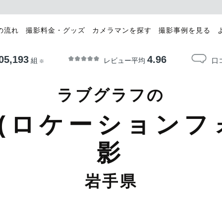
の流れ
撮影料金・グッズ
カメラマンを探す
撮影事例を見る
05,193
4.96
レビュー平均
口
組
※
ラブグラフの
(ロケーションフ
影
岩手県