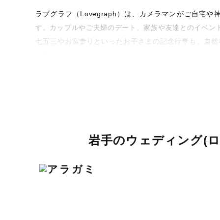
ラブグラフ（Lovegraph）は、カメラマンがご自
す。カップルやご夫婦のデート、家族や友達とのイベン
七五三やお宮参りといったお子さまの記念行事も、自然
な写真に仕上げます。
全国一律の安心料金でプロ品質をお届け
料金は全国どこでも一律。わかりやすく安心の価格設定
を身につけたプロのカメラマンが全国47都道府県に在籍
お届けします。
岩手のウェディング(
丁寧なレタッチで思い出を美しく仕上げます
撮影後は、独自の編集技術で写真の明るさや色合いを丁
きっと「こんな写真を撮ってほしかった！」と思える一