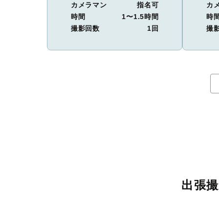
カメラマン
指名可
カ
時間
1〜1.5時間
時
撮影回数
1回
撮
出張