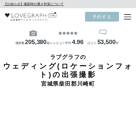
【お知らせ】撮影時の暑さ対策について
予約する
205,380
4.96
53,500
撮影数
組
レビュー平均
口コミ
件
※
ラブグラフの
ウェディング(ロケーションフォ
ト)の出張撮影
宮城県柴田郡川崎町