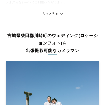
さまざまなシーンでご利用いただけます。
七五三やお宮参りといったお子さまの記念行事も、自然な表情や
ありのままの空気感を大切に、何十年経っても見返したくなるよ
もっと見る
うな写真に仕上げます。
全国一律の安心料金でプロ品質をお届け
宮城県柴田郡川崎町のウェディング(ロケーシ
料金は全国どこでも一律。わかりやすく安心の価格設定です。オ
リジナルの研修と厳正な審査に合格し、撮影技術やホスピタリテ
ョンフォト)を
ィを身につけたプロのカメラマンが全国47都道府県に在籍してい
出張撮影可能なカメラマン
ます。創業10年のノウハウを活かし、思い出に残る素敵な撮影体
験をお届けします。
丁寧なレタッチで思い出を美しく仕上げます
撮影後は、独自の編集技術で写真の明るさや色合いを丁寧に調
整。自然な雰囲気を残しつつも、おしゃれで洗練された仕上がり
に。きっと「こんな写真を撮ってほしかった！」と思える一枚に
出会えます。まずは、ラブグラフの
撮影事例
をご覧ください。