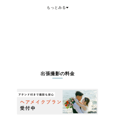
伊具郡丸森町
亘理郡亘理町
亘理郡山元町
宮城郡松島町
もっとみる
宮城郡七ヶ浜町
宮城郡利府町
黒川郡大和町
黒川郡大郷町
黒川郡大衡村
加美郡色麻町
加美郡加美町
遠田郡涌谷町
遠田郡美里町
牡鹿郡女川町
本吉郡南三陸町
出張撮影の料金