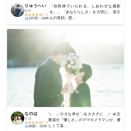
りゅうへい
「自然体でいられる、しあわせな撮影
福島
を。」 「あなたらしさ」を大切に、 皆さ
5.0
んの笑顔、想...
197回
26件
なのは
＼ ˗ˏˋ小さな幸せˊˎ˗をカタチに ／ 🌿主
宮城
要成分『優しさ』のママカメラマンが、優
5.0
しくて温...
86回
23件