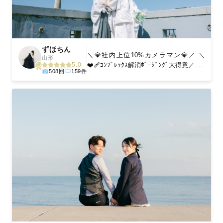
ずほちん
＼💎社内上位10%カメラマン💎／ ＼
山形
❤️‍🩹ｺﾝﾌﾟﾚｯｸｽ解消ﾎﾟｰｼﾞﾝｸﾞ大得意／ ...
5.0
508回
159件