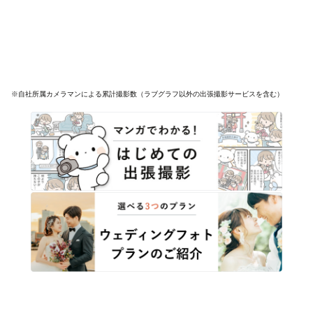
※自社所属カメラマンによる累計撮影数（ラブグラフ以外の出張撮影サービスを含む）