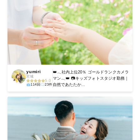
yumiri
👑𓂃社内上位20％ ゴールドランクカメラ
宮城
マン𓂃👑 📷キッズフォトスタジオ勤務｜
5.0
自然であたたか...
114回
23件