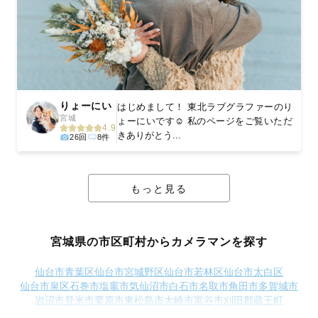
りょーにい
はじめまして！ 東北ラブグラファーのり
宮城
ょーにいです☺️ 私のページをご覧いただ
4.9
きありがとう...
26回
8件
もっと見る
宮城県の市区町村からカメラマンを探す
仙台市青葉区
仙台市宮城野区
仙台市若林区
仙台市太白区
仙台市泉区
石巻市
塩竈市
気仙沼市
白石市
名取市
角田市
多賀城市
岩沼市
登米市
栗原市
東松島市
大崎市
富谷市
刈田郡蔵王町
刈田郡七ヶ宿町
柴田郡大河原町
柴田郡村田町
柴田郡柴田町