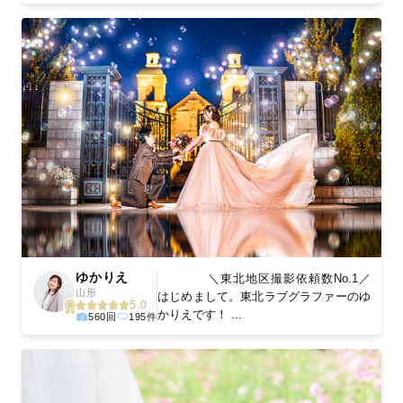
ゆかりえ
＼東北地区撮影依頼数No.1／
山形
はじめまして。東北ラブグラファーのゆ
5.0
かりえです！ ...
560回
195件