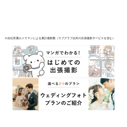
※自社所属カメラマンによる累計撮影数（ラブグラフ以外の出張撮影サービスを含む）