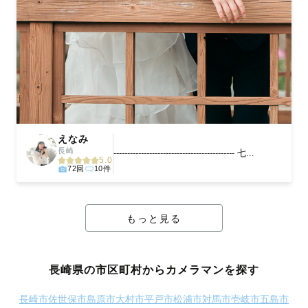
えなみ
長崎
-------------------------------------------- 七...
5.0
72回
10件
もっと見る
長崎県の市区町村からカメラマンを探す
長崎市
佐世保市
島原市
大村市
平戸市
松浦市
対馬市
壱岐市
五島市