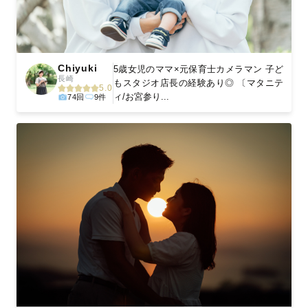
Chiyuki
5歳女児のママ×元保育士カメラマン 子ど
長崎
もスタジオ店長の経験あり◎ 〔マタニテ
5.0
ィ/お宮参り...
74回
9件