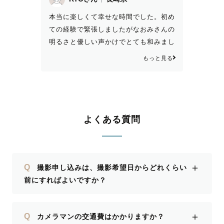
本当に楽しくて幸せな時間でした。初め
ての経験で緊張しましたがなおみさんの
明るさと優しい声かけでとても和みまし
た🥹 たくさんグッズ持参してました
もっと見る
が、要望にもしっかり応えてくださっ
て、思っていた以上に素敵な写真がたく
さん撮れて嬉しかったです！本当にあり
がとうございました！ 次、なにかタイ
ミングがあって写真撮る時はまたなおみ
よくある質問
さんに頼むのでお願いします😊
＋
Q
撮影申し込みは、撮影希望日からどれくらい
前にすればよいですか？
＋
Q
カメラマンの交通費はかかりますか？