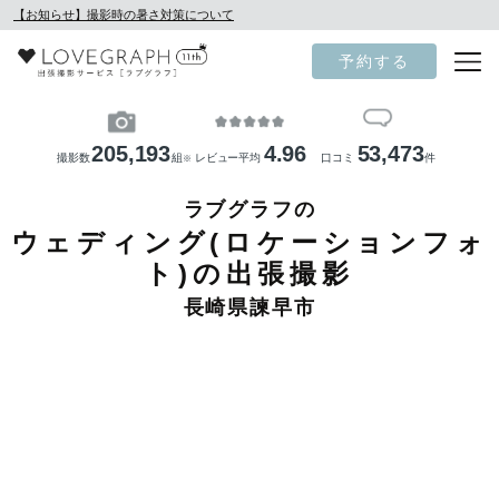
【お知らせ】撮影時の暑さ対策について
予約する
205,193
4.96
53,473
撮影数
組
レビュー平均
口コミ
件
※
ラブグラフの
ウェディング(ロケーションフォ
ト)の出張撮影
長崎県諫早市