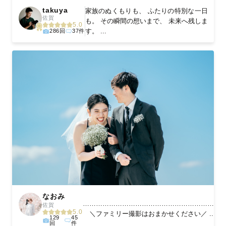
takuya
家族のぬくもりも、 ふたりの特別な一日
佐賀
も。 その瞬間の想いまで、 未来へ残しま
5.0
す。 ...
286回
37件
なおみ
………………………………………………………
佐賀
5.0
＼ファミリー撮影はおまかせください／ ...
129
45
回
件