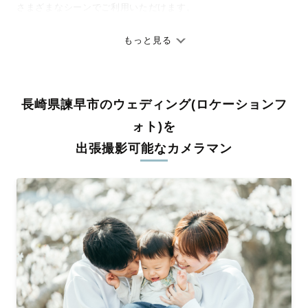
さまざまなシーンでご利用いただけます。
七五三やお宮参りといったお子さまの記念行事も、自然な表情や
ありのままの空気感を大切に、何十年経っても見返したくなるよ
もっと見る
うな写真に仕上げます。
全国一律の安心料金でプロ品質をお届け
長崎県諫早市のウェディング(ロケーションフ
料金は全国どこでも一律。わかりやすく安心の価格設定です。オ
リジナルの研修と厳正な審査に合格し、撮影技術やホスピタリテ
ォト)を
ィを身につけたプロのカメラマンが全国47都道府県に在籍してい
出張撮影可能なカメラマン
ます。創業10年のノウハウを活かし、思い出に残る素敵な撮影体
験をお届けします。
丁寧なレタッチで思い出を美しく仕上げます
撮影後は、独自の編集技術で写真の明るさや色合いを丁寧に調
整。自然な雰囲気を残しつつも、おしゃれで洗練された仕上がり
に。きっと「こんな写真を撮ってほしかった！」と思える一枚に
出会えます。まずは、ラブグラフの
撮影事例
をご覧ください。