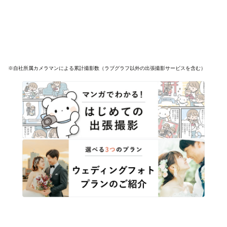
※自社所属カメラマンによる累計撮影数（ラブグラフ以外の出張撮影サービスを含む）