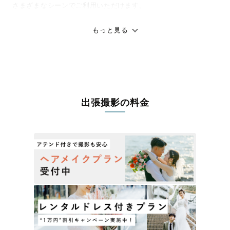
さまざまなシーンでご利用いただけます。
七五三やお宮参りといったお子さまの記念行事も、自然な表情や
ありのままの空気感を大切に、何十年経っても見返したくなるよ
もっと見る
うな写真に仕上げます。
全国一律の安心料金でプロ品質をお届け
料金は全国どこでも一律。わかりやすく安心の価格設定です。オ
リジナルの研修と厳正な審査に合格し、撮影技術やホスピタリテ
出張撮影の料金
ィを身につけたプロのカメラマンが全国47都道府県に在籍してい
ます。創業10年のノウハウを活かし、思い出に残る素敵な撮影体
験をお届けします。
丁寧なレタッチで思い出を美しく仕上げます
撮影後は、独自の編集技術で写真の明るさや色合いを丁寧に調
整。自然な雰囲気を残しつつも、おしゃれで洗練された仕上がり
に。きっと「こんな写真を撮ってほしかった！」と思える一枚に
出会えます。まずは、ラブグラフの
撮影事例
をご覧ください。