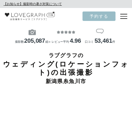
【お知らせ】撮影時の暑さ対策について
予約する
205,087
4.96
53,461
撮影数
組
レビュー平均
口コミ
件
※
ラブグラフの
ウェディング(ロケーションフォ
ト)の出張撮影
新潟県糸魚川市