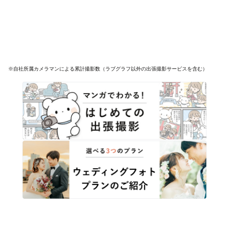
※自社所属カメラマンによる累計撮影数（ラブグラフ以外の出張撮影サービスを含む）