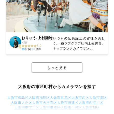
おりゅう/上村隆時
いつもの延長線上の皆様を美し
大阪
く。 📸ラブグラフ社内上位10％、
5.0
トップランクカメラマン ...
69回
33件
もっと見る
大阪府の市区町村からカメラマンを探す
大阪市都島区
大阪市福島区
大阪市此花区
大阪市西区
大阪市港区
大阪市大正区
大阪市天王寺区
大阪市浪速区
大阪市西淀川区
大阪市東淀川区
大阪市東成区
大阪市生野区
大阪市旭区
大阪市城東区
大阪市阿倍野区
大阪市住吉区
大阪市東住吉区