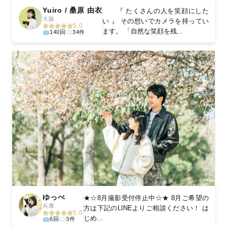
Yuiro / 桑原 由衣
『 たくさんの人を笑顔にした
大阪
い 』 その想いでカメラを持ってい
5.0
ます。 「自然な笑顔を残...
140回
34件
ゆっぺ
★☆8月撮影受付停止中☆★ 8月ご希望の
兵庫
方は下記のLINEよりご相談ください！ は
5.0
じめ...
6回
3件