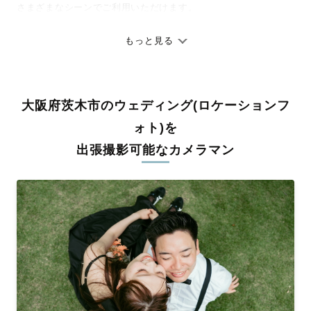
さまざまなシーンでご利用いただけます。
七五三やお宮参りといったお子さまの記念行事も、自然な表情や
ありのままの空気感を大切に、何十年経っても見返したくなるよ
もっと見る
うな写真に仕上げます。
全国一律の安心料金でプロ品質をお届け
大阪府茨木市のウェディング(ロケーションフ
料金は全国どこでも一律。わかりやすく安心の価格設定です。オ
リジナルの研修と厳正な審査に合格し、撮影技術やホスピタリテ
ォト)を
ィを身につけたプロのカメラマンが全国47都道府県に在籍してい
出張撮影可能なカメラマン
ます。創業10年のノウハウを活かし、思い出に残る素敵な撮影体
験をお届けします。
丁寧なレタッチで思い出を美しく仕上げます
撮影後は、独自の編集技術で写真の明るさや色合いを丁寧に調
整。自然な雰囲気を残しつつも、おしゃれで洗練された仕上がり
に。きっと「こんな写真を撮ってほしかった！」と思える一枚に
出会えます。まずは、ラブグラフの
撮影事例
をご覧ください。