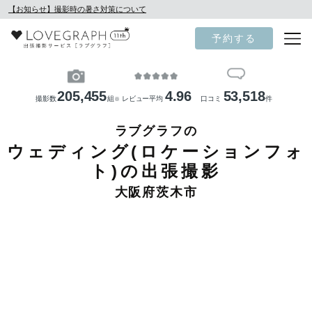
【お知らせ】撮影時の暑さ対策について
予約する
205,455
4.96
53,518
撮影数
組
レビュー平均
口コミ
件
※
ラブグラフの
ウェディング(ロケーションフォ
ト)の出張撮影
大阪府茨木市