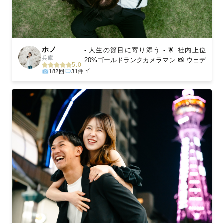
ホノ
- 人生の節目に寄り添う - 🌟 社内上位
兵庫
20%ゴールドランクカメラマン 📸 ウェデ
5.0
ィ...
182回
31件