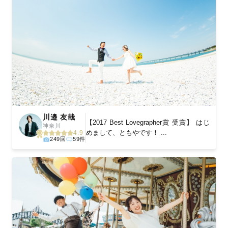
川邉 友哉
【2017 Best Lovegrapher賞 受賞】 はじ
神奈川
めまして、ともやです！ ...
4.9
249回
59件