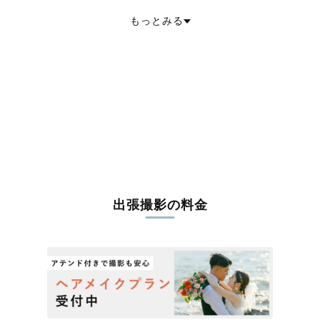
大阪市西成区
大阪市淀川区
大阪市鶴見区
大阪市住之江区
もっとみる
大阪市平野区
大阪市北区
大阪市中央区
堺市堺区
堺市中区
堺市東区
堺市西区
堺市南区
堺市北区
堺市美原区
岸和田市
豊中市
池田市
吹田市
泉大津市
高槻市
貝塚市
守口市
枚方市
八尾市
泉佐野市
富田林市
寝屋川市
河内長野市
松原市
大東市
和泉市
箕面市
柏原市
羽曳野市
門真市
摂津市
高石市
藤井寺市
東大阪市
泉南市
四條畷市
交野市
大阪狭山市
阪南市
三島郡島本町
豊能郡豊能町
豊能郡能勢町
泉北郡忠岡町
泉南郡熊取町
泉南郡田尻町
泉南郡岬町
南河内郡太子町
南河内郡河南町
南河内郡千早赤阪村
出張撮影の料金